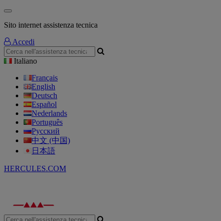
Sito internet assistenza tecnica
Accedi
Italiano
Français
English
Deutsch
Español
Nederlands
Português
Русский
中文 (中国)
日本語
HERCULES.COM