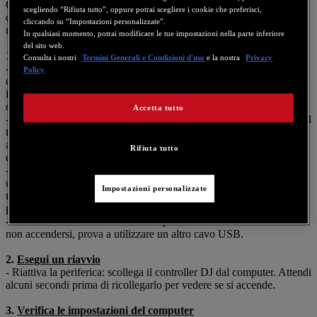
Qualora il tuo controller DJ non venga riconosciuto dal tuo
scegliendo “Rifiuta tutto”, oppure potrai scegliere i cookie che preferisci,
computer o non si accendesse, esegui la seguente procedura per
cliccando su “Impostazioni personalizzate”.
risolvere il problema.
In qualsiasi momento, potrai modificare le tue impostazioni nella parte inferiore
del sito web.
1.
Controlla l'alimentazione e i collegamenti
Consulta i nostri
Termini Generali e Condizioni d'uso
e la nostra
Privacy
-
Collegamento
USB
: Assicurati che il tuo controller DJ sia
Policy
collegato correttamente al tuo computer tramite cavo USB. Utilizza
il cavo USB fornito assieme al tuo controller oppure un suo
omologo di alta qualità.
Accetta tutto
-
Porta
USB
: Prova a collegare il controller a un'altra porta USB del
tuo computer. Se possibile, utilizza una porta USB 2.0, in quanto
alcune porte USB 3.0 potrebbero non essere totalmente compatibili
Rifiuta tutto
con alcune periferiche.
-
Utilizza un HUB USB alimentato
: Se le porte USB del tuo
computer non dovessero fornire abbastanza potenza, prova a
Impostazioni personalizzate
utilizzare un hub USB alimentato. Questa soluzione può garantire la
potenza necessaria al tuo controller e potrebbe risolvere il problema.
-
Prova con un altro cavo USB
: Qualora il controller continuasse a
non accendersi, prova a utilizzare un altro cavo USB.
2.
Esegui un riavvio
- Riattiva la periferica: scollega il controller DJ dal computer. Attendi
alcuni secondi prima di ricollegarlo per vedere se si accende.
3.
Verifica le impostazioni del computer