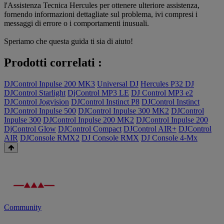
l'Assistenza Tecnica Hercules per ottenere ulteriore assistenza,
fornendo informazioni dettagliate sul problema, ivi compresi i
messaggi di errore o i comportamenti inusuali.
Speriamo che questa guida ti sia di aiuto!
Prodotti correlati :
DJControl Inpulse 200 MK3
Universal DJ
Hercules P32 DJ
DJControl Starlight
DjControl MP3 LE
DJ Control MP3 e2
DJControl Jogvision
DJControl Instinct P8
DJControl Instinct
DJControl Inpulse 500
DJControl Inpulse 300 MK2
DJControl
Inpulse 300
DJControl Inpulse 200 MK2
DJControl Inpulse 200
DjControl Glow
DJControl Compact
DJControl AIR+
DJControl
AIR
DJConsole RMX2
DJ Console RMX
DJ Console 4-Mx
Community