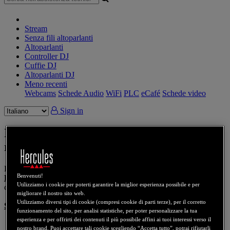
Stream
Senza fili altoparlanti
Altoparlanti
Controller DJ
Cuffie DJ
Altoparlanti DJ
Meno recenti
Webcams
Schede Audio
WiFi
PLC
eCafé
Schede video
Sign in
Il mio controller DJ non viene
riconosciuto o non si accende
KB 1837 - IT - 2025-03-13
Benvenuti!
Prodotti
: controller DJ collegati e alimentati tramite il loro
Utilizziamo i cookie per poterti garantire la miglior esperienza possibile e per
connettore USB
migliorare il nostro sito web.
Utilizziamo diversi tipi di cookie (compresi cookie di parti terze), per il corretto
Sistemi operativi
: Windows e MacOS
funzionamento del sito, per analisi statistiche, per poter personalizzare la tua
esperienza e per offrirti dei contenuti il più possibile affini ai tuoi interessi verso il
nostro brand. Puoi accettare tali cookie scegliendo “Accetta tutto”, potrai rifiutarli