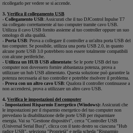
ricollegarlo per vedere se si accende.
3.
Verifica il collegamento USB
-
Collegamento
USB
: Assicurati che il tuo DJControl Inpulse T7
sia collegato correttamente al tuo computer tramite cavo USB.
Utilizza il cavo USB fornito assieme al tuo controller oppure un suo
omologo di alta qualità.
-
Porta
USB
: Prova a collegare il controller a un'altra porta USB del
tuo computer. Se possibile, utilizza una porta USB 2.0, in quanto
alcune porte USB 3.0 potrebbero non essere totalmente compatibili
con alcune periferiche.
-
Utilizza un HUB USB alimentato
: Se le porte USB del tuo
computer non dovessero fornire abbastanza potenza, prova a
utilizzare un hub USB alimentato. Questa soluzione può garantire la
potenza necessaria al tuo controller e potrebbe risolvere il problema.
-
Prova con un altro cavo USB
: Qualora il controller continuasse a
non accendersi, prova a utilizzare un altro cavo USB.
4.
Verifica le impostazioni del computer
-
Impostazioni
Risparmio Energetico (Windows):
Assicurati che
le impostazioni per il risparmio energetico del tuo computer non
prevedano la disabilitazione delle porte USB per risparmiare
energia. Vai su "Gestione dispositivi", cerca "Controller USB
(Universal Serial Bus)", clicca con il tasto destro su ciascuna "Hub
radice USB", seleziona "Proprietà" e nella scheda "Risparmio