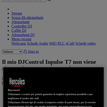
Stream
Senza fili altoparlanti
Altoparlanti
Controller DJ
Cuffie DJ
Altoparlanti DJ
Meno recenti
Webcams
Schede Audio
WiFi
PLC
eCafé
Schede video
Sign in
Il mio DJControl Inpulse T7 non viene
riconosciuto o non si accende
KB 1838 - IT - 2025-03-13
Prodotto
:
DJControl Inpulse T7
Benvenuti!
Utilizziamo i cookie per poterti garantire la miglior esperienza possibile e per
migliorare il nostro sito web.
Utilizziamo diversi tipi di cookie (compresi cookie di parti terze), per il corretto
funzionamento del sito, per analisi statistiche, per poter personalizzare la tua