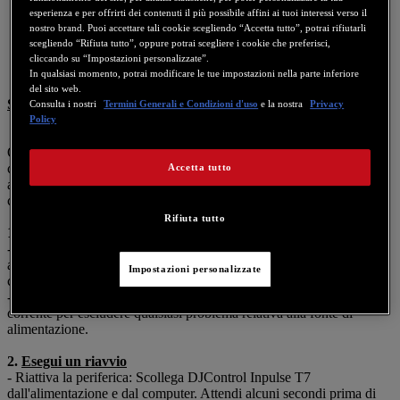
esperienza e per offrirti dei contenuti il più possibile affini ai tuoi interessi verso il
nostro brand. Puoi accettare tali cookie scegliendo “Accetta tutto”, potrai rifiutarli
scegliendo “Rifiuta tutto”, oppure potrai scegliere i cookie che preferisci,
cliccando su “Impostazioni personalizzate”.
In qualsiasi momento, potrai modificare le tue impostazioni nella parte inferiore
del sito web.
Sistemi operativi
: Windows e MacOS
Consulta i nostri
Termini Generali e Condizioni d'uso
e la nostra
Privacy
Policy
Qualora il tuo DJControl Inpulse T7 non venga riconosciuto dal tuo
computer o non si accendesse, esegui la seguente procedura, che ti
Accetta tutto
aiuterà a verificare che la tua periferica sia impostata correttamente e
che funzioni come previsto.
Rifiuta tutto
1.
Controlla i collegamenti di alimentazione
-
Esamina il cavo di alimentazione
: Assicurati che il cavo di
alimentazione sia saldamente collegato sia a DJControl Inpulse T7
Impostazioni personalizzate
che alla presa di corrente.
-
Prova con un'altra presa
: Collega la periferica a un'altra presa di
corrente per escludere qualsiasi problema relativa alla fonte di
alimentazione.
2.
Esegui un riavvio
- Riattiva la periferica: Scollega DJControl Inpulse T7
dall'alimentazione e dal computer. Attendi alcuni secondi prima di