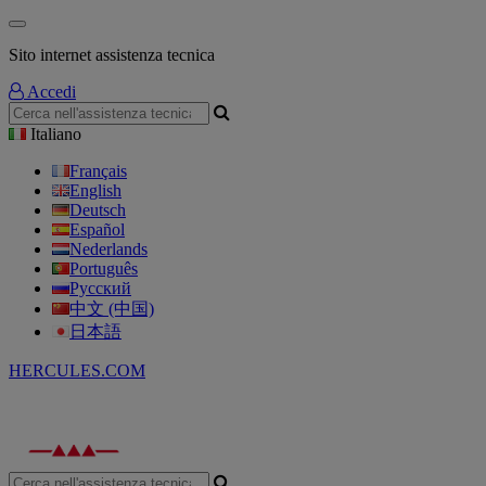
Sito internet assistenza tecnica
Accedi
Italiano
Français
English
Deutsch
Español
Nederlands
Português
Русский
中文 (中国)
日本語
HERCULES.COM