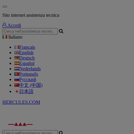
Sito internet assistenza tecnica
Accedi
Italiano
Français
English
Deutsch
Español
Nederlands
Português
Русский
中文 (中国)
日本語
HERCULES.COM