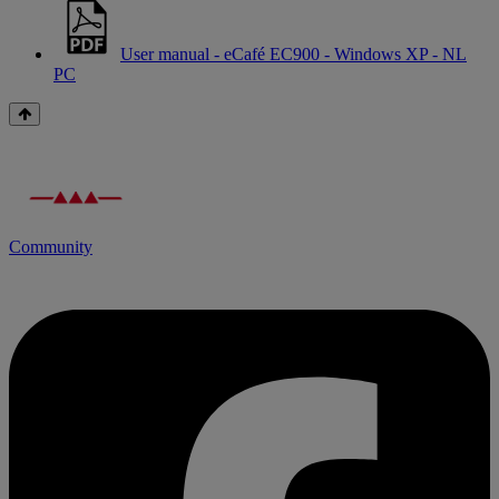
User manual - eCafé EC900 - Windows XP - NL
PC
Community