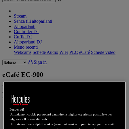
Stream
Senza fili altoparlanti
Altoparlanti
Controller DJ
Cuffie DJ
Altoparlanti DJ
Meno recenti
Webcams
Schede Audio
WiFi
PLC
eCafé
Schede video
Sign in
eCafé EC-900
Numero prodotto
4780517
4780518
4780519
4780520
4780521
4780522
4780527
4780543
4780544
4780546
4780550
4780551
4780552
4780553
4780557
4780561
4780575
4780577
Benvenuti!
Utilizziamo i cookie per poterti garantire la miglior esperienza possibile e per
migliorare il nostro sito web.
Utilizziamo diversi tipi di cookie (compresi cookie di parti terze), per il corretto