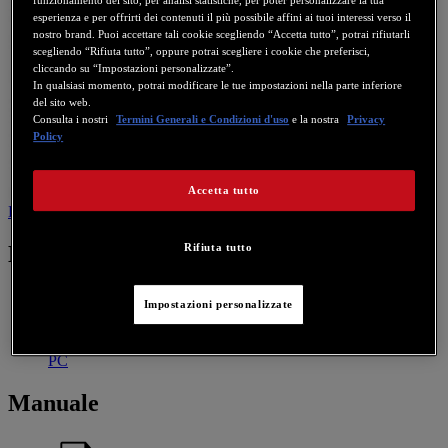
funzionamento del sito, per analisi statistiche, per poter personalizzare la tua
esperienza e per offrirti dei contenuti il più possibile affini ai tuoi interessi verso il
nostro brand. Puoi accettare tali cookie scegliendo “Accetta tutto”, potrai rifiutarli
scegliendo “Rifiuta tutto”, oppure potrai scegliere i cookie che preferisci,
cliccando su “Impostazioni personalizzate”.
In qualsiasi momento, potrai modificare le tue impostazioni nella parte inferiore
del sito web.
Consulta i nostri
Termini Generali e Condizioni d'uso
e la nostra
Privacy
Policy
Accetta tutto
Driver
Manuale
Contattaci per questo prodotto
Driver
Rifiuta tutto
Impostazioni personalizzate
Driver package for Windows XP
PC
Manuale