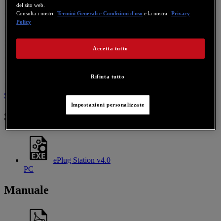
del sito web.
Consulta i nostri
Termini Generali e Condizioni d'uso
e la nostra
Privacy
Policy
Accetta tutto
Rifiuta tutto
Software
Manuale
Contattaci per questo prodotto
Impostazioni personalizzate
Software
ePlug Station v4.0
PC
Manuale