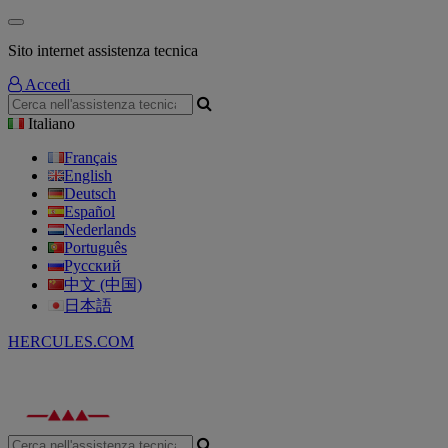
Sito internet assistenza tecnica
Accedi
Italiano
Français
English
Deutsch
Español
Nederlands
Português
Русский
中文 (中国)
日本語
HERCULES.COM