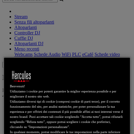
Stream
Senza fili altoparlanti
Altoparlanti
Controller DJ
Cuffie DJ
Altoparlanti DJ
Meno recenti
Webcams
Schede Audio
WiFi
PLC
eCafé
Schede video
Sign in
EPlug 200
Benvenuti!
Numero prodotto
4768157
4769197
4781009
4781010
4790111
Utilizziamo i cookie per poterti garantire la miglior esperienza possibile e per
4790112
migliorare il nostro sito web.
Utilizziamo diversi tipi di cookie (compresi cookie di parti terze), per il corretto
funzionamento del sito, per analisi statistiche, per poter personalizzare la tua
esperienza e per offrirti dei contenuti il più possibile affini ai tuoi interessi verso il
nostro brand. Puoi accettare tali cookie scegliendo “Accetta tutto”, potrai rifiutarli
scegliendo “Rifiuta tutto”, oppure potrai scegliere i cookie che preferisci,
cliccando su “Impostazioni personalizzate”.
In qualsiasi momento, potrai modificare le tue impostazioni nella parte inferiore