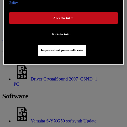
Policy
Accetta tutto
Rifiuta tutto
Driver
Software
Utility
Contattaci per questo prodotto
Impostazioni personalizzate
Driver
Driver CrystalSound 2007_CSND_1
PC
Software
Yamaha S-YXG50 softsynth Update