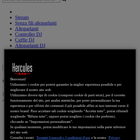
Stream
Senza fili altoparlanti
Altoparlanti
Controller DJ
Cuffie DJ
Altoparlanti DJ
Meno recenti
Webcams
Schede Audio
WiFi
PLC
eCafé
Schede video
Sign in
Game Theater XP
Benvenuti!
Utilizziamo i cookie per poterti garantire la miglior esperienza possibile e per
migliorare il nostro sito web.
Numero prodotto
4560019
4769105
4780040
4860086
4863055
Utilizziamo diversi tipi di cookie (compresi cookie di parti terze), per il corretto
4865031
4867049
4868036
4869142
4872045
4873036
4969035
funzionamento del sito, per analisi statistiche, per poter personalizzare la tua
esperienza e per offrirti dei contenuti il più possibile affini ai tuoi interessi verso il
nostro brand. Puoi accettare tali cookie scegliendo “Accetta tutto”, potrai rifiutarli
scegliendo “Rifiuta tutto”, oppure potrai scegliere i cookie che preferisci,
cliccando su “Impostazioni personalizzate”.
In qualsiasi momento, potrai modificare le tue impostazioni nella parte inferiore
del sito web.
Consulta i nostri
Termini Generali e Condizioni d'uso
e la nostra
Privacy