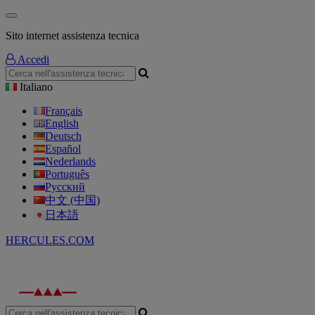
Sito internet assistenza tecnica
Accedi
Italiano
Français
English
Deutsch
Español
Nederlands
Português
Русский
中文 (中国)
日本語
HERCULES.COM