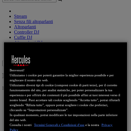
Stream
Senza fili altoparlanti
Altoparlanti
Controller DJ
Cuffie DJ
Altoparlanti DJ
Meno recenti
Webcams
Schede Audio
WiFi
PLC
eCafé
Schede video
Sign in
Benvenuti!
Hercules HD Exchange V2
Utilizziamo i cookie per poterti garantire la miglior esperienza possibile e per
migliorare il nostro sito web.
Utilizziamo diversi tipi di cookie (compresi cookie di parti terze), per il corretto
Numero prodotto
4780708
4781034
funzionamento del sito, per analisi statistiche, per poter personalizzare la tua
esperienza e per offrirti dei contenuti il più possibile affini ai tuoi interessi verso il
nostro brand. Puoi accettare tali cookie scegliendo “Accetta tutto”, potrai rifiutarli
scegliendo “Rifiuta tutto”, oppure potrai scegliere i cookie che preferisci,
cliccando su “Impostazioni personalizzate”.
In qualsiasi momento, potrai modificare le tue impostazioni nella parte inferiore
del sito web.
Consulta i nostri
Termini Generali e Condizioni d'uso
e la nostra
Privacy
Policy