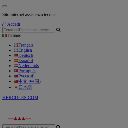
Sito internet assistenza tecnica
Accedi
Italiano
Français
English
Deutsch
Español
Nederlands
Português
Русский
中文 (中国)
日本語
HERCULES.COM