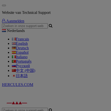
Website van Technical Support
Aanmelden
Nederlands
Français
English
Deutsch
Español
Italiano
Português
Русский
中文 (中国)
日本語
HERCULES.COM