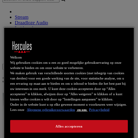
Stream
Draadloze Audio
Luidsprekers
DJ Controller
DJ Koptelefoon
DJ Luidsprelers
Eerdere producten
Webcams
Geluidsskaarten
WiFi
PLC
eCafé
Videokaarten
Welkom
Wij gebruiken cookies om u een zo goed mogelijke gebruikservaring op onze
Sign in
website te bieden en om onze website te verbeteren.
We maken gebruik van verschillende soorten cookies (met inbegrip van cookies
3D Prophet II MX 400
van derden) voor een goede werking van de site, voor statistische analyse, om u
een ervaring op maat aan te bieden en om u inhoud te bieden die het best past bij
uw interesses in ons merk. U kunt deze cookies accepteren door op “Alles
accepteren” te klikken, afwijzen door op “Alles weigeren” te klikken of u kunt
kiezen welke cookies u wilt door op “Instellingen aanpassen” te klikken.
Onder in de website kunt u op elke gewenst moment u voorkeuren weer wijzigen.
Lees onze
Algemene gebruiksvoorwaarden
en ons
Privacybeleid
Alles accepteren