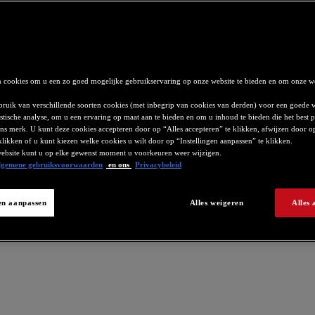
 cookies om u een zo goed mogelijke gebruikservaring op onze website te bieden en om onze we
uik van verschillende soorten cookies (met inbegrip van cookies van derden) voor een goede 
tistische analyse, om u een ervaring op maat aan te bieden en om u inhoud te bieden die het best p
 ons merk. U kunt deze cookies accepteren door op “Alles accepteren” te klikken, afwijzen door o
klikken of u kunt kiezen welke cookies u wilt door op “Instellingen aanpassen” te klikken.
ebsite kunt u op elke gewenst moment u voorkeuren weer wijzigen.
lgemene gebruiksvoorwaarden
en ons
Privacybeleid
gen aanpassen
Alles weigeren
Alles 