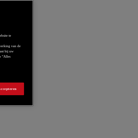
bsite te
werking van de
ast bij uw
p “Alles
accepteren