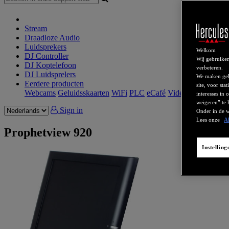
Stream
Draadloze Audio
Luidsprekers
Welkom
DJ Controller
Wij gebruiken
DJ Koptelefoon
verbeteren.
DJ Luidsprelers
We maken gebr
Eerdere producten
site, voor sta
Webcams
Geluidsskaarten
WiFi
PLC
eCafé
Videokaarten
interesses in
weigeren” te 
Sign in
Onder in de w
Lees onze
A
Prophetview 920
Instellin