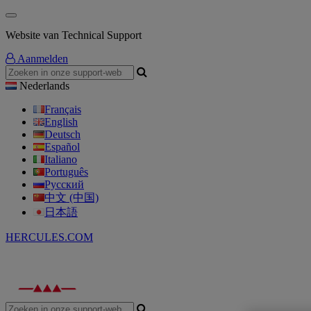
Website van Technical Support
Aanmelden
Nederlands
Français
English
Deutsch
Español
Italiano
Português
Русский
中文 (中国)
日本語
HERCULES.COM