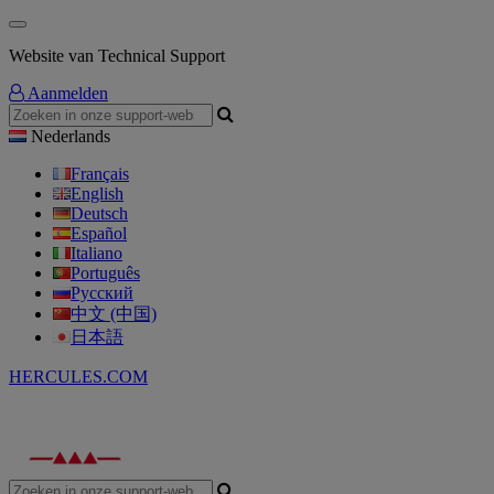
Website van Technical Support
Aanmelden
Nederlands
Français
English
Deutsch
Español
Italiano
Português
Русский
中文 (中国)
日本語
HERCULES.COM