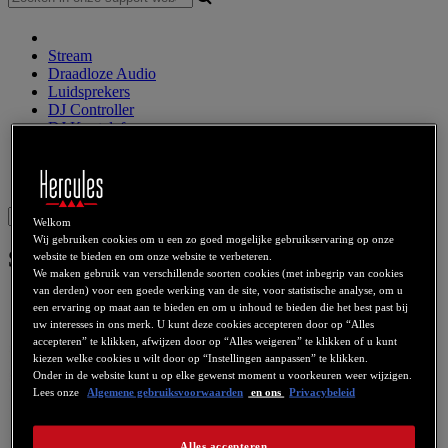
Stream
Draadloze Audio
Luidsprekers
DJ Controller
DJ Koptelefoon
DJ Luidsprelers
Eerdere producten
Webcams
Geluidsskaarten
WiFi
PLC
eCafé
Videokaarten
Sign in
Welkom
Wij gebruiken cookies om u een zo goed mogelijke gebruikservaring op onze
Smart TV USB 2
website te bieden en om onze website te verbeteren.
We maken gebruik van verschillende soorten cookies (met inbegrip van cookies
van derden) voor een goede werking van de site, voor statistische analyse, om u
een ervaring op maat aan te bieden en om u inhoud te bieden die het best past bij
uw interesses in ons merk. U kunt deze cookies accepteren door op “Alles
accepteren” te klikken, afwijzen door op “Alles weigeren” te klikken of u kunt
kiezen welke cookies u wilt door op “Instellingen aanpassen” te klikken.
Onder in de website kunt u op elke gewenst moment u voorkeuren weer wijzigen.
Lees onze
Algemene gebruiksvoorwaarden
en ons
Privacybeleid
Alles accepteren