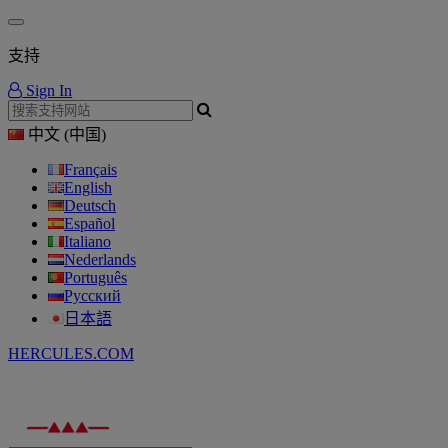
支持
Sign In
中文 (中国)
Français
English
Deutsch
Español
Italiano
Nederlands
Português
Русский
日本語
HERCULES.COM