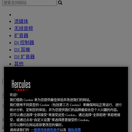
流媒体
无线音频
扩音器
Dj 控制器
DJ 耳機
DJ 扩音器
其他
網路攝像頭
音效卡
无线上网
电力线通信
上网本
視訊卡
Sign in
我的 DJControl Mix 或 DJControl Mix
欢迎！
我们借助 Cookie 来为您提供最佳体验并改进我们的网站。
Ultra 打碟机兼容哪些 DJ 软件？
我们使用不同类型的 Cookie（包括第三方 Cookie）来确保网站正常运行、进行
统计分析、定制您的体验，并为您提供我们的品牌最契合您个人兴趣的内容。
您可以通过选择“全部接受”来接受这些 Cookie，通过选择“全部拒绝”来拒绝接
KB 1836 - ZH - 2025-03-13
受，或通过点击“自定义设置”来选择愿意接受的 Cookie。
您可以随时在网站底部更改您的偏好。
产品
：
DJControl Mix
;
DJControl Mix Ultra
请阅读我们的
一般使用条款和条件
以及
隐私政策