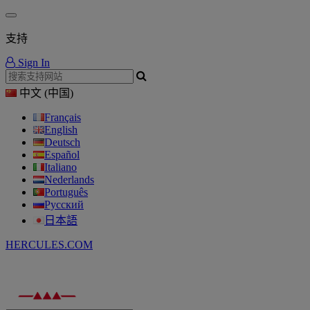
支持
Sign In
中文 (中国)
Français
English
Deutsch
Español
Italiano
Nederlands
Português
Русский
日本語
HERCULES.COM