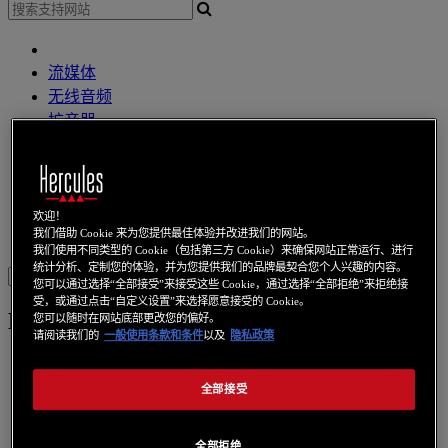
流媒体
无线音频
扩音器
Dj 控制器
DJ 耳機
DJ 扩音器
其他
欢迎！
我们借助 Cookie 来为您提供最佳体验并改进我们的网站。
網路攝像頭
音效卡
无线上网
电力线通信
上网本
視訊卡
我们使用不同类型的 Cookie（包括第三方 Cookie）来确保网站正常运行、进行
统计分析、定制您的体验，并为您提供我们的品牌最契合您个人兴趣的内容。
Sign in
您可以通过选择“全部接受”来接受这些 Cookie，通过选择“全部拒绝”来拒绝接
受，或通过点击“自定义设置”来选择愿意接受的 Cookie。
HWNAP-300
您可以随时在网站底部更改您的偏好。
请阅读我们的
一般使用条款和条件
以及
隐私政策
全部接受
全部拒绝