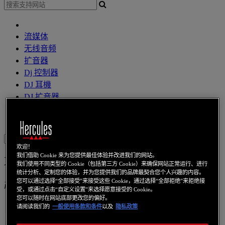
流媒体
无线音频
扩音器
Dj 控制器
DJ 耳機
DJ 扩音器
其他
網路攝像頭
音效卡
无线上网
电力线通信
上网本
視訊卡
Sign in
欢迎！
我们借助 Cookie 来为您提供最佳体验并改进我们的网站。
XPS 2.1 BASSBOOST
我们使用不同类型的 Cookie（包括第三方 Cookie）来确保网站正常运行、进行
统计分析、定制您的体验，并为您提供我们的品牌最契合您个人兴趣的内容。
您可以通过选择“全部接受”来接受这些 Cookie，通过选择“全部拒绝”来拒绝接
产品编号
4768183
4769223
4780688
受，或通过点击“自定义设置”来选择愿意接受的 Cookie。
您可以随时在网站底部更改您的偏好。
请阅读我们的
一般使用条款和条件
以及
隐私政策