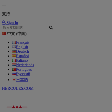
支持
Sign In
中文 (中国)
Français
English
Deutsch
Español
Italiano
Nederlands
Português
Русский
日本語
HERCULES.COM