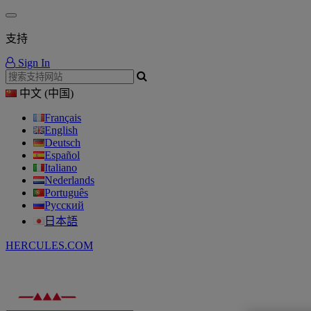
支持
Sign In
中文 (中国)
Français
English
Deutsch
Español
Italiano
Nederlands
Português
Русский
日本語
HERCULES.COM