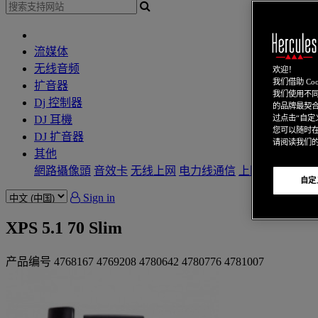
流媒体
无线音频
欢迎！
我们借助 C
扩音器
我们使用不同
Dj 控制器
的品牌最契合
DJ 耳機
过点击“自定义
您可以随时
DJ 扩音器
请阅读我们
其他
網路攝像頭
音效卡
无线上网
电力线通信
上网本
視訊卡
自定
Sign in
XPS 5.1 70 Slim
产品编号
4768167
4769208
4780642
4780776
4781007