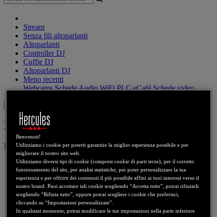
Stream
Senza fili altoparlanti
Altoparlanti
Controller DJ
Cuffie DJ
Altoparlanti DJ
Meno recenti
Webcams
Schede Audio
WiFi
PLC
eCafé
Schede video
Sign in
XPS 2.0 30 DJ CLUB
Benvenuti!
Numero prodotto
4768185
4769225
4780690
4781031
Utilizziamo i cookie per poterti garantire la miglior esperienza possibile e per
migliorare il nostro sito web.
Utilizziamo diversi tipi di cookie (compresi cookie di parti terze), per il corretto
funzionamento del sito, per analisi statistiche, per poter personalizzare la tua
esperienza e per offrirti dei contenuti il più possibile affini ai tuoi interessi verso il
nostro brand. Puoi accettare tali cookie scegliendo “Accetta tutto”, potrai rifiutarli
scegliendo “Rifiuta tutto”, oppure potrai scegliere i cookie che preferisci,
cliccando su “Impostazioni personalizzate”.
In qualsiasi momento, potrai modificare le tue impostazioni nella parte inferiore