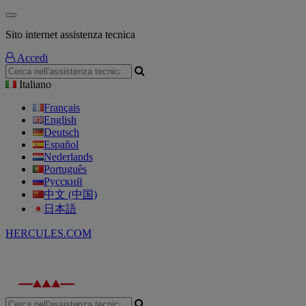
Sito internet assistenza tecnica
Accedi
Italiano
Français
English
Deutsch
Español
Nederlands
Português
Русский
中文 (中国)
日本語
HERCULES.COM