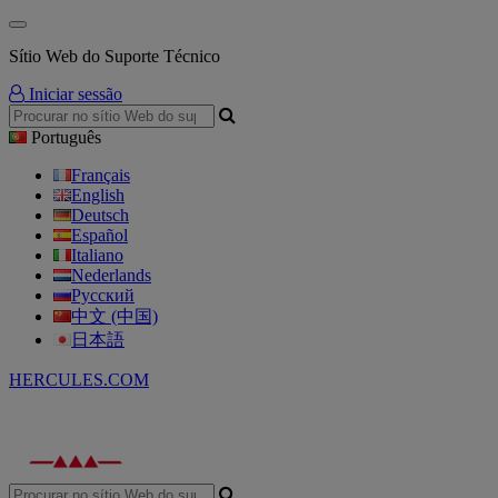
Sítio Web do Suporte Técnico
Iniciar sessão
Português
Français
English
Deutsch
Español
Italiano
Nederlands
Русский
中文 (中国)
日本語
HERCULES.COM