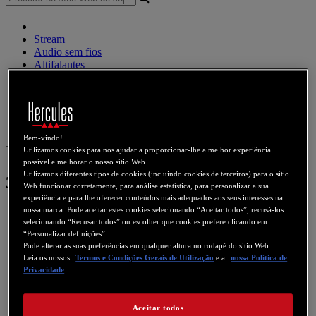
Stream
Audio sem fios
Altifalantes
Controlador DJ
Auscultadores DJ
Altifalantes DJ
Legado
Webcams
Placas de som
WiFi
PLC
eCafé
Placas de vídeo
Bem-vindo!
Utilizamos cookies para nos ajudar a proporcionar-lhe a melhor experiência
Sign in
possível e melhorar o nosso sítio Web.
Utilizamos diferentes tipos de cookies (incluindo cookies de terceiros) para o sítio
3D Prophet 9500 Pro
Web funcionar corretamente, para análise estatística, para personalizar a sua
experiência e para lhe oferecer conteúdos mais adequados aos seus interesses na
nossa marca. Pode aceitar estes cookies selecionando “Aceitar todos”, recusá-los
selecionando “Recusar todos” ou escolher que cookies prefere clicando em
“Personalizar definições”.
Pode alterar as suas preferências em qualquer altura no rodapé do sítio Web.
Leia os nossos
Termos e Condições Gerais de Utilização
e a
nossa Política de
Privacidade
Aceitar todos