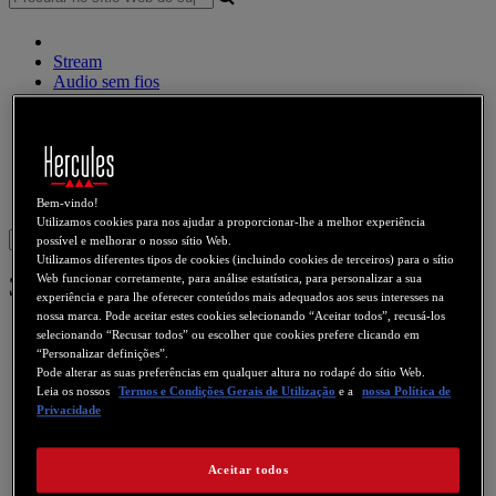
Stream
Audio sem fios
Altifalantes
Controlador DJ
Auscultadores DJ
Altifalantes DJ
Legado
Webcams
Placas de som
WiFi
PLC
eCafé
Placas de vídeo
Bem-vindo!
Utilizamos cookies para nos ajudar a proporcionar-lhe a melhor experiência
Sign in
possível e melhorar o nosso sítio Web.
Utilizamos diferentes tipos de cookies (incluindo cookies de terceiros) para o sítio
Web funcionar corretamente, para análise estatística, para personalizar a sua
3D Prophet 9800XT
experiência e para lhe oferecer conteúdos mais adequados aos seus interesses na
nossa marca. Pode aceitar estes cookies selecionando “Aceitar todos”, recusá-los
selecionando “Recusar todos” ou escolher que cookies prefere clicando em
“Personalizar definições”.
Pode alterar as suas preferências em qualquer altura no rodapé do sítio Web.
Leia os nossos
Termos e Condições Gerais de Utilização
e a
nossa Política de
Privacidade
Aceitar todos