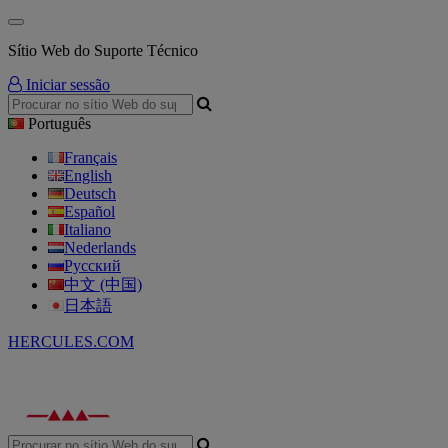
Sítio Web do Suporte Técnico
Iniciar sessão
Português
Français
English
Deutsch
Español
Italiano
Nederlands
Русский
中文 (中国)
日本語
HERCULES.COM