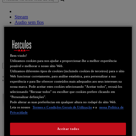
Stream
Audio sem fios
Altifalantes
Controlador DJ
Auscultadores DJ
Altifalantes DJ
Legado
Webcams
Placas de som
WiFi
PLC
eCafé
Placas de vídeo
Bem-vindo!
Utilizamos cookies para nos ajudar a proporcionar-lhe a melhor experiência
Sign in
possível e melhorar o nosso sítio Web.
Utilizamos diferentes tipos de cookies (incluindo cookies de terceiros) para o sítio
Web funcionar corretamente, para análise estatística, para personalizar a sua
3D Prophet III Ti 200
experiência e para lhe oferecer conteúdos mais adequados aos seus interesses na
nossa marca. Pode aceitar estes cookies selecionando “Aceitar todos”, recusá-los
selecionando “Recusar todos” ou escolher que cookies prefere clicando em
“Personalizar definições”.
Pode alterar as suas preferências em qualquer altura no rodapé do sítio Web.
Leia os nossos
Termos e Condições Gerais de Utilização
e a
nossa Política de
Privacidade
Aceitar todos