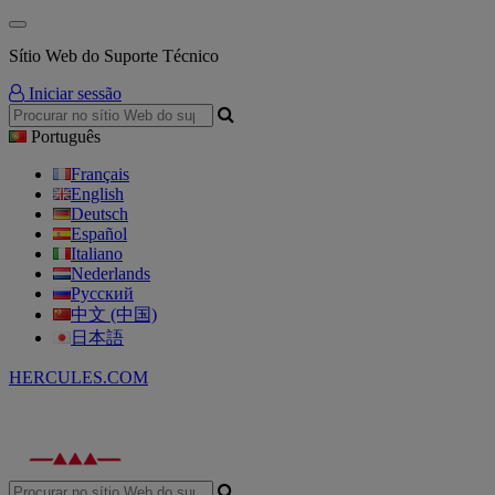
Sítio Web do Suporte Técnico
Iniciar sessão
Português
Français
English
Deutsch
Español
Italiano
Nederlands
Русский
中文 (中国)
日本語
HERCULES.COM