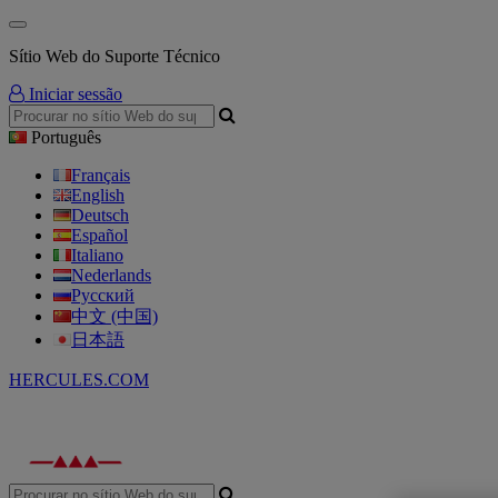
Sítio Web do Suporte Técnico
Iniciar sessão
Português
Français
English
Deutsch
Español
Italiano
Nederlands
Русский
中文 (中国)
日本語
HERCULES.COM