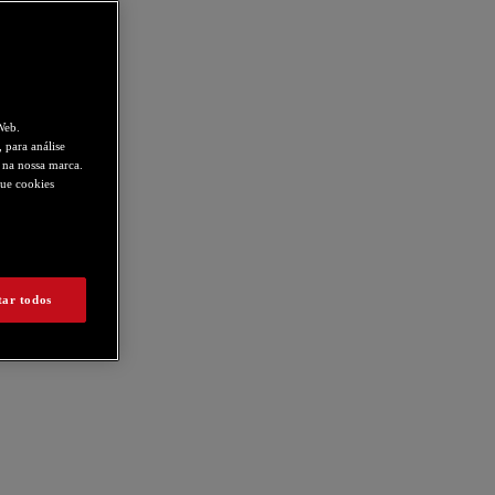
Web.
 para análise
s na nossa marca.
que cookies
tar todos