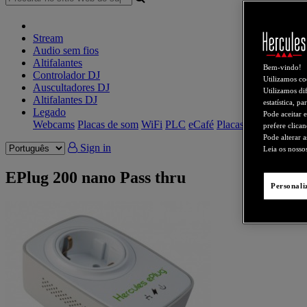
Stream
Audio sem fios
Altifalantes
Bem-vindo!
Controlador DJ
Utilizamos co
Auscultadores DJ
Utilizamos dif
Altifalantes DJ
estatística, p
Legado
Pode aceitar 
Webcams
Placas de som
WiFi
PLC
eCafé
Placas de vídeo
prefere clica
Pode alterar 
Sign in
Leia os noss
EPlug 200 nano Pass thru
Personali