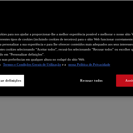
okies para nos ajudar a proporcionar-lhe a melhor experiência possível e melhorar o nosso sítio 
erentes tipos de cookies (incluindo cookies de terceiros) para o sítio Web funcionar corretamente,
ara personalizar a sua experiência e para lhe oferecer conteúdos mais adequados aos seus interesse
estes cookies selecionando “Aceitar todos”, recusá-los selecionando “Recusar todos” ou escolher 
ndo em “Personalizar definições”.
as suas preferências em qualquer altura no rodapé do sítio Web.
os
Termos e Condições Gerais de Utilização
e a
nossa Política de Privacidade
zar definições
Recusar todos
Acei