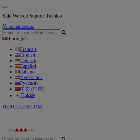
Sítio Web do Suporte Técnico
Iniciar sessão
Português
Français
English
Deutsch
Español
Italiano
Nederlands
Русский
中文 (中国)
日本語
HERCULES.COM