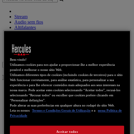
Stream
Audio sem fios
Altifalantes
Controlador DJ
Auscultadores DJ
Altifalantes DJ
Legado
Webcams
Placas de som
WiFi
PLC
eCafé
Placas de vídeo
Bem-vindo!
Sign in
Utilizamos cookies para nos ajudar a proporcionar-lhe a melhor experiência
possível e melhorar o nosso sítio Web.
Utilizamos diferentes tipos de cookies (incluindo cookies de terceiros) para o sítio
Hercules 2.1 Gloss Bluetooth®
Web funcionar corretamente, para análise estatística, para personalizar a sua
experiência e para lhe oferecer conteúdos mais adequados aos seus interesses na
nossa marca. Pode aceitar estes cookies selecionando “Aceitar todos”, recusá-los
selecionando “Recusar todos” ou escolher que cookies prefere clicando em
“Personalizar definições”.
Pode alterar as suas preferências em qualquer altura no rodapé do sítio Web.
Leia os nossos
Termos e Condições Gerais de Utilização
e a
nossa Política de
Privacidade
Aceitar todos