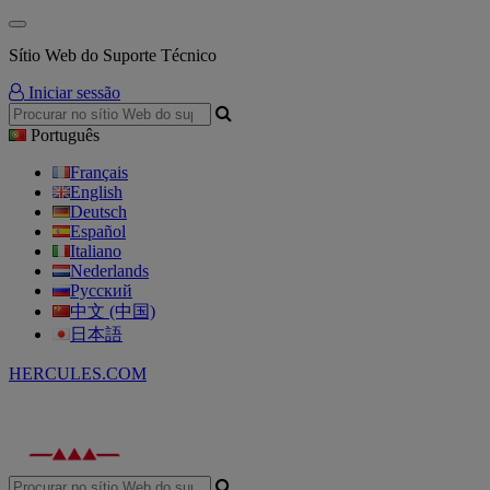
Sítio Web do Suporte Técnico
Iniciar sessão
Português
Français
English
Deutsch
Español
Italiano
Nederlands
Русский
中文 (中国)
日本語
HERCULES.COM