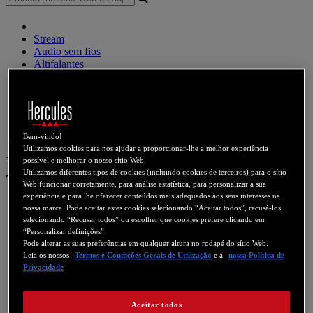
Stream
Audio sem fios
Altifalantes
Controlador DJ
Auscultadores DJ
Altifalantes DJ
Legado
Webcams
Placas de som
WiFi
PLC
eCafé
Placas de vídeo
Bem-vindo!
Utilizamos cookies para nos ajudar a proporcionar-lhe a melhor experiência
Sign in
possível e melhorar o nosso sítio Web.
Utilizamos diferentes tipos de cookies (incluindo cookies de terceiros) para o sítio
Télécommande (Remote Wonder)
Web funcionar corretamente, para análise estatística, para personalizar a sua
experiência e para lhe oferecer conteúdos mais adequados aos seus interesses na
nossa marca. Pode aceitar estes cookies selecionando “Aceitar todos”, recusá-los
selecionando “Recusar todos” ou escolher que cookies prefere clicando em
“Personalizar definições”.
Pode alterar as suas preferências em qualquer altura no rodapé do sítio Web.
Leia os nossos
Termos e Condições Gerais de Utilização
e a
nossa Política de
Privacidade
Aceitar todos