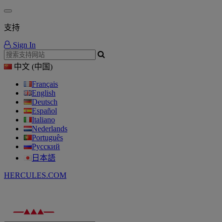
支持
Sign In
中文 (中国)
Français
English
Deutsch
Español
Italiano
Nederlands
Português
Русский
日本語
HERCULES.COM