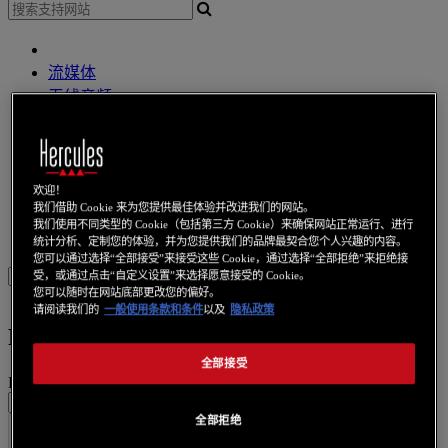
流媒体
无线音频
扩音器
Dj 控制器
DJ 耳機
DJ 扩音器
欢迎！
我们借助 Cookie 来为您提供最佳体验并改进我们的网站。
其他
我们使用不同类型的 Cookie（包括第三方 Cookie）来确保网站正常运行、进行
網路攝像頭
音效卡
无线上网
电力线通信
上网本
視訊卡
统计分析、定制您的体验，并为您提供我们的品牌最契合您个人兴趣的内容。
您可以通过选择“全部接受”来接受这些 Cookie，通过选择“全部拒绝”来拒绝接
受，或通过点击“自定义设置”来选择愿意接受的 Cookie。
Sign in
您可以随时在网站底部更改您的偏好。
请阅读我们的
一般使用条款和条件
以及
隐私政策
Please enter your email
address to receive a password
Forgot Your Password?
reset link
全部接受
Email:
全部拒绝