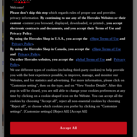
Welcome!
Please don’t skip this step
which regards rules of proper use and provides
privacy information.
By continuing to use any of the Hercules Websites or their
content
-content you browsed, displayed, downloaded, or printed-,
you accept
electronic contracts and documents, and you accept their Terms of Use and
Privacy Policy
.
By using the Hercules Shop in U.S.A., you accept the
eShop Terms of Use
and
Privacy Policy
.
By using the Hercules Shop in Canada, you accept the
eShop Terms of Use
and
Privacy Policy
.
On other Hercules websites, you accept the
global Terms of Use
and
Privacy
Stream
Policy
.
We use different types of cookies (including third-party cookies) to help provide
you with the best experience possible, to improve, manage, and monitor our
Websites, and for statistics and advertising. For more information, please click on
“Customize setting”, then on the type, and on “View Vendor Details”. After this
pop-in will be closed, you are still able to change your cookies preferences at any
time by clicking on a cookie-shaped icon on the Website. You can accept all the
cookies by choosing “Accept all”, reject all non-essential cookies by choosing
“Reject all”, or choose which cookies you prefer by clicking on “Customize
settings”. [Customize settings] [Reject All] [Accept All]
Accept All