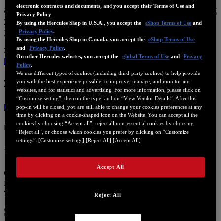
electronic contracts and documents, and you accept their Terms of Use and
確認された不適合箇所については優先的に対応し、2026年第
Privacy Policy
.
2四半期に公開予定の複数年計画の一環として是正計画を実
By using the Hercules Shop in U.S.A., you accept the
eShop Terms of Use
and
施いたします。
Privacy Policy
.
By using the Hercules Shop in Canada, you accept the
eShop Terms of Use
and
Privacy Policy
.
本アクセシビリティに関する声明は、ウェブサイト
On other Hercules websites, you accept the
global Terms of Use
and
Privacy
https://support.hercules.com/
に適用されます。
Policy
.
We use different types of cookies (including third-party cookies) to help provide
準拠状況
you with the best experience possible, to improve, manage, and monitor our
Websites, and for statistics and advertising. For more information, please click on
“Customize setting”, then on the type, and on “View Vendor Details”. After this
https://support.hercules.com/
は、フランスのアクセシビリテ
pop-in will be closed, you are still able to change your cookies preferences at any
time by clicking on a cookie-shaped icon on the Website. You can accept all the
ィ改善に関する一般規則 (Référentiel général d’amélioration de
cookies by choosing “Accept all”, reject all non-essential cookies by choosing
l’accessibilité、以下「RGAA」) に
一部準拠
しています。
“Reject all”, or choose which cookies you prefer by clicking on “Customize
settings”. [Customize settings] [Reject All] [Accept All]
テスト結果
Accept All
Guillemot Corporation S.A.
が実施した適合性監査の結果、
RGAA ガイドラインバージョン4.1.2に定められた基準の
73%
を満たしていることが確認されました。
Reject All
詳細な監査レポートは
こちら
からご覧いただけます。