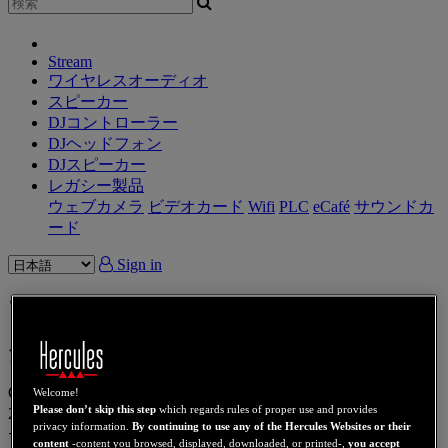
Stream
ワイヤレスオーディオ
スピーカー
DJコントローラー
DJヘッドフォン
DJスピーカー
レガシー製品
ウェブカメラ
ビデオカード
Wifi
PLC
eCafé
サウンドカ
ード
Sign in
アクセシビリティ：一部準拠
アクセシビリティに関する声明
Guillemot Corporation S.A. は、2005年2月11日制定の法律第
Welcome!
Please don’t skip this step
which regards rules of proper use and provides
2005-102号第47条に従い、自社ウェブサイトのアクセシビリ
privacy information.
By continuing to use any of the Hercules Websites or their
ティ確保に取り組んでいます。
content
-content you browsed, displayed, downloaded, or printed-,
you accept