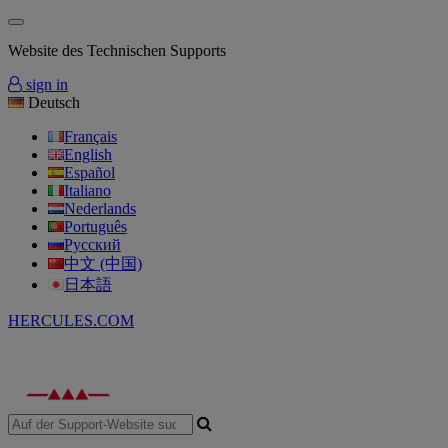
Website des Technischen Supports
sign in
Deutsch
Français
English
Español
Italiano
Nederlands
Português
Русский
中文 (中国)
日本語
HERCULES.COM