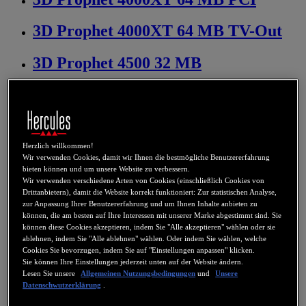
3D Prophet 4000XT 64 MB TV-Out
3D Prophet 4500 32 MB
3D Prophet 4500 32 MB TV-Out
3D Prophet 4500 64 MB
Herzlich willkommen!
3D Prophet 4500 64 MB TV-Out
Wir verwenden Cookies, damit wir Ihnen die bestmögliche Benutzererfahrung
bieten können und um unsere Website zu verbessern.
Wir verwenden verschiedene Arten von Cookies (einschließlich Cookies von
3D Prophet 7000 Dual Display
Drittanbietern), damit die Website korrekt funktioniert: Zur statistischen Analyse,
zur Anpassung Ihrer Benutzererfahrung und um Ihnen Inhalte anbieten zu
können, die am besten auf Ihre Interessen mit unserer Marke abgestimmt sind. Sie
3D Prophet 7500 128 MB Dual
können diese Cookies akzeptieren, indem Sie "Alle akzeptieren" wählen oder sie
Display
ablehnen, indem Sie "Alle ablehnen" wählen. Oder indem Sie wählen, welche
Cookies Sie bevorzugen, indem Sie auf "Einstellungen anpassen" klicken.
Sie können Ihre Einstellungen jederzeit unten auf der Website ändern.
3D Prophet 7500 DDR 64 MB
Lesen Sie unsere
Allgemeinen Nutzungsbedingungen
und
Unsere
Datenschwutzerklärung
.
3D Prophet 7500 LE DDR 64 MB