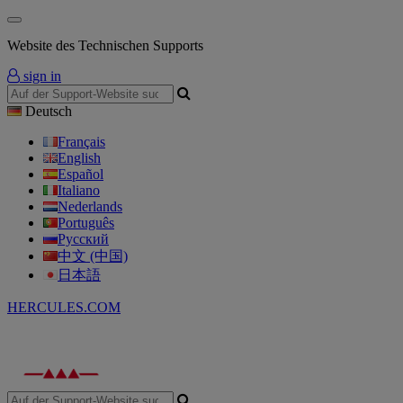
Website des Technischen Supports
sign in
Deutsch
Français
English
Español
Italiano
Nederlands
Português
Русский
中文 (中国)
日本語
HERCULES.COM