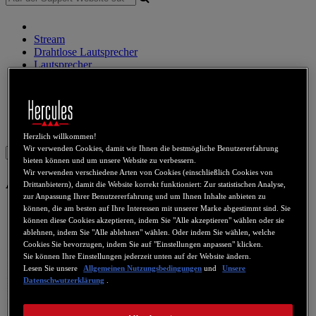
Stream
Drahtlose Lautsprecher
Lautsprecher
DJ Kontroller
DJ Kopfhörer
DJ Lautsprecher
Legacy produkte
Webcams
Sound Karten
WiFi
PLC
eCafé
Video-Karten
Herzlich willkommen!
Wir verwenden Cookies, damit wir Ihnen die bestmögliche Benutzererfahrung
Sign in
bieten können und um unsere Website zu verbessern.
Wir verwenden verschiedene Arten von Cookies (einschließlich Cookies von
All-In-Wonder 9800SE
Drittanbietern), damit die Website korrekt funktioniert: Zur statistischen Analyse,
zur Anpassung Ihrer Benutzererfahrung und um Ihnen Inhalte anbieten zu
können, die am besten auf Ihre Interessen mit unserer Marke abgestimmt sind. Sie
können diese Cookies akzeptieren, indem Sie "Alle akzeptieren" wählen oder sie
ablehnen, indem Sie "Alle ablehnen" wählen. Oder indem Sie wählen, welche
Cookies Sie bevorzugen, indem Sie auf "Einstellungen anpassen" klicken.
Sie können Ihre Einstellungen jederzeit unten auf der Website ändern.
Lesen Sie unsere
Allgemeinen Nutzungsbedingungen
und
Unsere
Datenschwutzerklärung
.