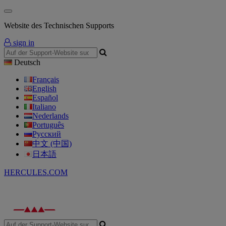
Website des Technischen Supports
sign in
Deutsch
Français
English
Español
Italiano
Nederlands
Português
Русский
中文 (中国)
日本語
HERCULES.COM