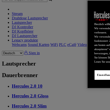
Stream
Drahtlose Lautsprecher
Lautsprecher
Herzlich wil
DJ Kontroller
Wir verwende
DJ Kopfhörer
verbessern.
DJ Lautsprecher
Wir verwenden
Legacy produkte
funktioniert:
Webcams
Sound Karten
WiFi
PLC
eCafé
Video-Karten
am besten auf
akzeptieren" 
Sign in
bevorzugen, i
Sie können Ih
Lesen Sie un
Lautsprecher
Dauerbrenner
Einstellu
Hercules 2.0 10
Hercules 2.0 Gloss
Hercules 2.0 Slim