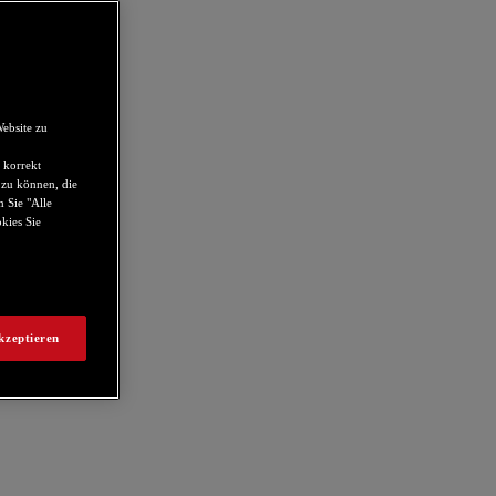
ebsite zu
 korrekt
 zu können, die
 Sie "Alle
kies Sie
kzeptieren