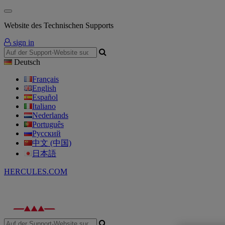
Website des Technischen Supports
sign in
Deutsch
Français
English
Español
Italiano
Nederlands
Português
Русский
中文 (中国)
日本語
HERCULES.COM