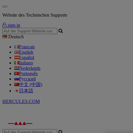
Website des Technischen Supports
sign in
Deutsch
Français
English
Español
Italiano
Nederlands
Português
Русский
中文 (中国)
日本語
HERCULES.COM