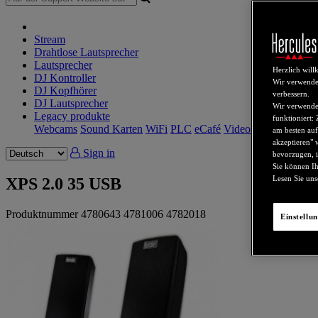
Stream
Drahtlose Lautsprecher
Lautsprecher
Herzlich wil
DJ Kontroller
Wir verwende
DJ Kopfhörer
verbessern.
DJ Lautsprecher
Wir verwenden
Legacy produkte
funktioniert:
Webcams
Sound Karten
WiFi
PLC
eCafé
Video-Karten
am besten auf
akzeptieren" 
Sign in
bevorzugen, i
Sie können Ih
Lesen Sie un
XPS 2.0 35 USB
Produktnummer
4780643
4781006
4782018
Einstellu