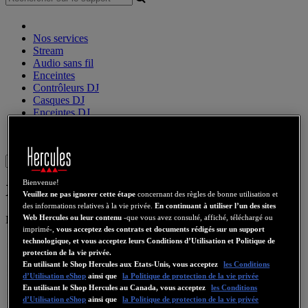
Nos services
Stream
Audio sans fil
Enceintes
Contrôleurs DJ
Casques DJ
Enceintes DJ
Ancienne collection
Webcams
Cartes Son
WiFi
CPL
eCafé
Cartes Video
Sign in
Bienvenue!
XPS 2.0 35 USB
Veuillez ne pas ignorer cette étape
concernant des règles de bonne utilisation et
des informations relatives à la vie privée.
En continuant à utiliser l’un des sites
Web Hercules ou leur contenu
-que vous avez consulté, affiché, téléchargé ou
Numéro de produit
4780643
4781006
4782018
imprimé-,
vous acceptez des contrats et documents rédigés sur un support
technologique, et vous acceptez leurs Conditions d’Utilisation et Politique de
protection de la vie privée.
En utilisant le Shop Hercules aux Etats-Unis, vous acceptez
les Conditions
d’Utilisation eShop
ainsi que
la Politique de protection de la vie privée
En utilisant le Shop Hercules au Canada, vous acceptez
les Conditions
d’Utilisation eShop
ainsi que
la Politique de protection de la vie privée