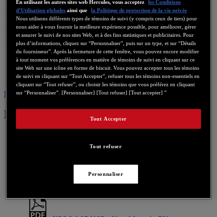
En utilisant les autres sites web Hercules, vous acceptez
les Conditions
d’Utilisation globales
ainsi que
la Politique de protection de la vie privée
Nous utilisons différents types de témoins de suivi (y compris ceux de tiers) pour
nous aider à vous fournir la meilleure expérience possible, pour améliorer, gérer
et assurer le suivi de nos sites Web, et à des fins statistiques et publicitaires. Pour
plus d’informations, cliquez sur “Personnaliser”, puis sur un type, et sur “Détails
du fournisseur”. Après la fermeture de cette fenêtre, vous pouvez encore modifier
à tout moment vos préférences en matière de témoins de suivi en cliquant sur ce
site Web sur une icône en forme de biscuit. Vous pouvez accepter tous les témoins
de suivi en cliquant sur “Tout Accepter”, refuser tous les témoins non-essentiels en
cliquant sur “Tout refuser”, ou choisir les témoins que vous préférez en cliquant
Manuel utilisateur
Nous contacter pour ce produit
sur “Personnaliser”. [Personnaliser] [Tout refuser] [Tout accepter] ”
Manuel utilisateur
Tout Accepter
Tout refuser
XPS 2.0 35 USB - User Manual - FR
Personnaliser
XPS 2.0 35 USB - User Manual - DE