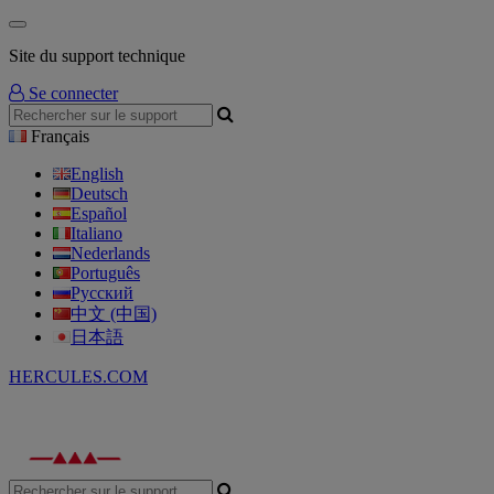
Site du support technique
Se connecter
Français
English
Deutsch
Español
Italiano
Nederlands
Português
Русский
中文 (中国)
日本語
HERCULES.COM