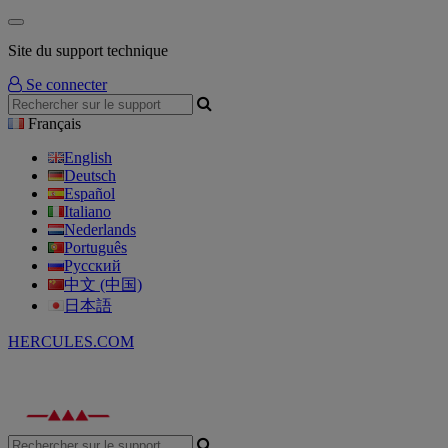
Site du support technique
Se connecter
Français
English
Deutsch
Español
Italiano
Nederlands
Português
Русский
中文 (中国)
日本語
HERCULES.COM