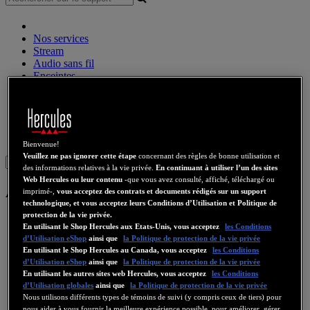
Nos services
Stream
Audio sans fil
Enceintes
Contrôleurs DJ
Casques DJ
Enceintes DJ
Ancienne collection
Webcams
Cartes Son
WiFi
CPL
eCafé
Cartes Video
Bienvenue!
Veuillez ne pas ignorer cette étape
concernant des règles de bonne utilisation et
Sign in
des informations relatives à la vie privée.
En continuant à utiliser l’un des sites
Web Hercules ou leur contenu
-que vous avez consulté, affiché, téléchargé ou
Audio sans fil
imprimé-,
vous acceptez des contrats et documents rédigés sur un support
technologique, et vous acceptez leurs Conditions d’Utilisation et Politique de
protection de la vie privée.
WAE Outdoor 04Plus
En utilisant le Shop Hercules aux Etats-Unis, vous acceptez
les Conditions
d’Utilisation eShop
ainsi que
la Politique de protection de la vie privée
En utilisant le Shop Hercules au Canada, vous acceptez
les Conditions
WAE Outdoor 04Plus FM
d’Utilisation eShop
ainsi que
la Politique de protection de la vie privée
En utilisant les autres sites web Hercules, vous acceptez
les Conditions
WAE Outdoor Rush
d’Utilisation globales
ainsi que
la Politique de protection de la vie privée
Nous utilisons différents types de témoins de suivi (y compris ceux de tiers) pour
nous aider à vous fournir la meilleure expérience possible, pour améliorer, gérer