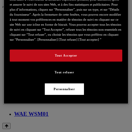
Ancienne collection
et assurer le suivi de nos sites Web, et à des fins statistiques et publicitaires. Pour
plus d’informations, cliquez sur “Personnaliser”, puis sur un type, et sur “Détails
du fournisseur”. Après la fermeture de cette fenêtre, vous pouvez encore modifier
WAE BT03
à tout moment vos préférences en matière de témoins de suivi en cliquant sur ce
site Web sur une icône en forme de biscuit. Vous pouvez accepter tous les témoins
WAE BTP02
de suivi en cliquant sur “Tout Accepter”, refuser tous les témoins non-essentiels en
cliquant sur “Tout refuser”, ou choisir les témoins que vous préférez en cliquant
sur “Personnaliser”. [Personnaliser] [Tout refuser] [Tout accepter] ”
WAE BTP03
WAE BTP03 Mini
Tout Accepter
WAE BTP04
Tout refuser
WAE BTP05
WAE NEO
Personnaliser
WAE WBT06
WAE WSM01