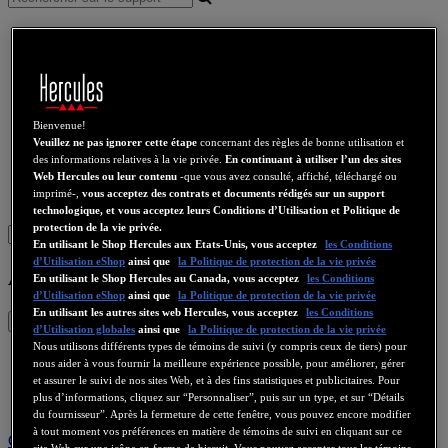
Nos services
Stream
Audio sans fil
Enceintes
Contrôleurs DJ
Bienvenue!
Veuillez ne pas ignorer cette étape
concernant des règles de bonne utilisation et
Casques DJ
des informations relatives à la vie privée.
En continuant à utiliser l’un des sites
Enceintes DJ
Web Hercules ou leur contenu
-que vous avez consulté, affiché, téléchargé ou
Ancienne collection
imprimé-,
vous acceptez des contrats et documents rédigés sur un support
Webcams
Cartes Son
WiFi
CPL
eCafé
Cartes Video
technologique, et vous acceptez leurs Conditions d’Utilisation et Politique de
protection de la vie privée.
Sign in
En utilisant le Shop Hercules aux Etats-Unis, vous acceptez
les Conditions
d’Utilisation eShop
ainsi que
la Politique de protection de la vie privée
Ancienne collection
En utilisant le Shop Hercules au Canada, vous acceptez
les Conditions
d’Utilisation eShop
ainsi que
la Politique de protection de la vie privée
En utilisant les autres sites web Hercules, vous acceptez
les Conditions
d’Utilisation globales
ainsi que
la Politique de protection de la vie privée
Nous utilisons différents types de témoins de suivi (y compris ceux de tiers) pour
nous aider à vous fournir la meilleure expérience possible, pour améliorer, gérer
et assurer le suivi de nos sites Web, et à des fins statistiques et publicitaires. Pour
plus d’informations, cliquez sur “Personnaliser”, puis sur un type, et sur “Détails
du fournisseur”. Après la fermeture de cette fenêtre, vous pouvez encore modifier
à tout moment vos préférences en matière de témoins de suivi en cliquant sur ce
Community