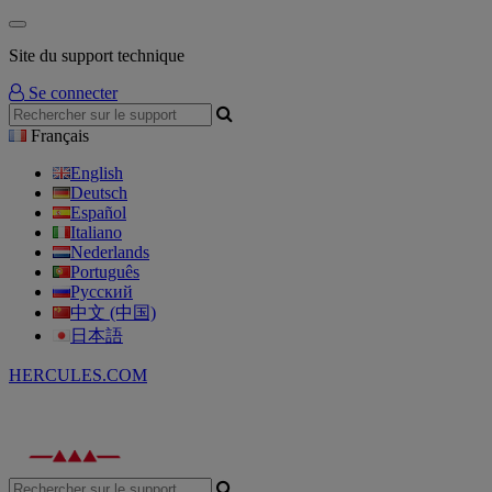
Site du support technique
Se connecter
Français
English
Deutsch
Español
Italiano
Nederlands
Português
Русский
中文 (中国)
日本語
HERCULES.COM