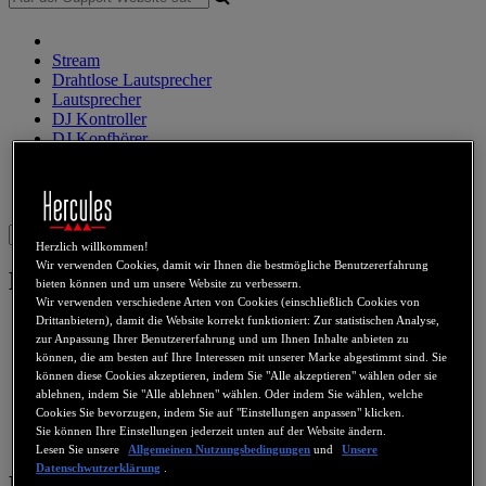
Stream
Drahtlose Lautsprecher
Lautsprecher
DJ Kontroller
DJ Kopfhörer
DJ Lautsprecher
Legacy produkte
Webcams
Sound Karten
WiFi
PLC
eCafé
Video-Karten
Sign in
Herzlich willkommen!
Wir verwenden Cookies, damit wir Ihnen die bestmögliche Benutzererfahrung
Drahtloses audio
bieten können und um unsere Website zu verbessern.
Wir verwenden verschiedene Arten von Cookies (einschließlich Cookies von
Drittanbietern), damit die Website korrekt funktioniert: Zur statistischen Analyse,
WAE Outdoor 04Plus
zur Anpassung Ihrer Benutzererfahrung und um Ihnen Inhalte anbieten zu
können, die am besten auf Ihre Interessen mit unserer Marke abgestimmt sind. Sie
WAE Outdoor 04Plus FM
können diese Cookies akzeptieren, indem Sie "Alle akzeptieren" wählen oder sie
ablehnen, indem Sie "Alle ablehnen" wählen. Oder indem Sie wählen, welche
Cookies Sie bevorzugen, indem Sie auf "Einstellungen anpassen" klicken.
WAE Outdoor Rush
Sie können Ihre Einstellungen jederzeit unten auf der Website ändern.
Lesen Sie unsere
Allgemeinen Nutzungsbedingungen
und
Unsere
Datenschwutzerklärung
.
Dauerbrenner