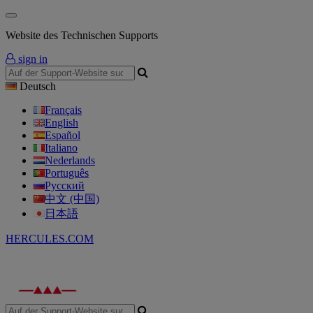
Website des Technischen Supports
sign in
Deutsch
Français
English
Español
Italiano
Nederlands
Português
Русский
中文 (中国)
日本語
HERCULES.COM