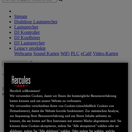
Stream
Drahtlose Lautsprecher
Lautsprecher
DJ Kontroller
DJ Kopfhörer
DJ Lautsprecher
Legacy produkte
Webcams
Sound Karten
WiFi
PLC
eCafé
Video-Karten
Sign in
WAE Outdoor 04Plus
Produktnummer
4780850
Herzlich willkommen!
Quick start:
Wir verwenden Cookies, damit wir Ihnen die bestmögliche Benutzererfahrung
bieten können und um unsere Website zu verbessern.
Active your Bluetooth devices
Wir verwenden verschiedene Arten von Cookies (einschließlich Cookies von
Turn on BTP-04
Drittanbietern), damit die Website korrekt funktioniert: Zur statistischen Analyse,
Pairing the device with BTP-04
zur Anpassung Ihrer Benutzererfahrung und um Ihnen Inhalte anbieten zu
Play music
können, die am besten auf Ihre Interessen mit unserer Marke abgestimmt sind. Sie
können diese Cookies akzeptieren, indem Sie "Alle akzeptieren" wählen oder sie
ablehnen, indem Sie "Alle ablehnen" wählen. Oder indem Sie wählen, welche