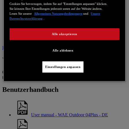
Cookies Sie bevorzugen, indem Sie auf "Einstellungen anpassen" klicken.
Sie können Ihre Einstellungen jederzeit unten auf der Website ändern.
Lesen Sie unsere
Allgemeinen Nutzungsbedingungen
und
Unsere
Datenschwutzerklärung
.
Alle akzeptieren
Benutzerhandbuch
Kontaktieren Sie uns für dieses Produkt
Alle ablehnen
Warnung
Einstellungen anpassen
Quick start: Active your Bluetooth devices Turn on BTP-04 Pairing
the device with BTP-04 Play musics
Benutzerhandbuch
User manual - WAE Outdoor 04Plus - DE