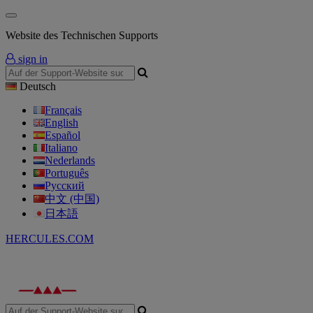
Website des Technischen Supports
sign in
Deutsch
Français
English
Español
Italiano
Nederlands
Português
Русский
中文 (中国)
日本語
HERCULES.COM