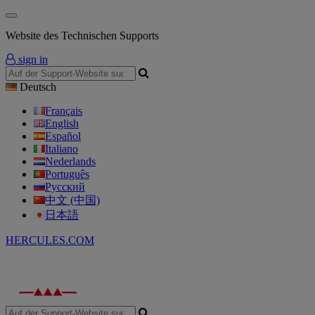
Website des Technischen Supports
sign in
Deutsch
Français
English
Español
Italiano
Nederlands
Português
Русский
中文 (中国)
日本語
HERCULES.COM