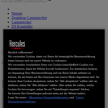
Stream
Drahtlose Lautsprecher
Lautsprecher
DJ Kontroller
DJ Kopfhörer
DJ Lautsprecher
Legacy produkte
Webcams
Sound Karten
WiFi
PLC
eCafé
Video-Karten
Sign in
Herzlich willkommen!
Wir verwenden Cookies, damit wir Ihnen die bestmögliche Benutzererfahrung
bieten können und um unsere Website zu verbessern.
Smart TV DVB
Wir verwenden verschiedene Arten von Cookies (einschließlich Cookies von
Drittanbietern), damit die Website korrekt funktioniert: Zur statistischen Analyse,
zur Anpassung Ihrer Benutzererfahrung und um Ihnen Inhalte anbieten zu
können, die am besten auf Ihre Interessen mit unserer Marke abgestimmt sind. Sie
können diese Cookies akzeptieren, indem Sie "Alle akzeptieren" wählen oder sie
ablehnen, indem Sie "Alle ablehnen" wählen. Oder indem Sie wählen, welche
Cookies Sie bevorzugen, indem Sie auf "Einstellungen anpassen" klicken.
Sie können Ihre Einstellungen jederzeit unten auf der Website ändern.
Lesen Sie unsere
Allgemeinen Nutzungsbedingungen
und
Unsere
Datenschwutzerklärung
.