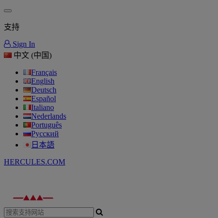
支持
Sign In
中文 (中国)
Français
English
Deutsch
Español
Italiano
Nederlands
Português
Русский
日本語
HERCULES.COM