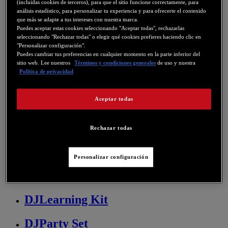
(incluidas cookies de terceros), para que el sitio funcione correctamente, para
DJControl Inpulse 300
análisis estadístico, para personalizar tu experiencia y para ofrecerte el contenido
que más se adapte a tus intereses con nuestra marca.
Puedes aceptar estas cookies seleccionando "Aceptar todas", rechazarlas
DJControl Inpulse 300 MK2
seleccionando "Rechazar todas" o elegir qué cookies prefieres haciendo clic en
"Personalizar configuración".
DJControl Inpulse 500
Puedes cambiar tus preferencias en cualquier momento en la parte inferior del
sitio web. Lee nuestros
Términos y condiciones generales
de uso y nuestra
Política de privacidad
DJControl Inpulse T7
Aceptar todas
DJControl Mix
DJControl Mix Ultra
Rechazar todas
DJControl Starlight
Personalizar configuración
DJControl T10
DJLearning Kit
DJParty Set