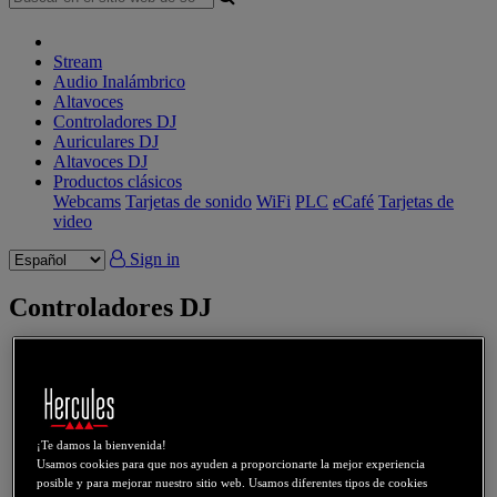
Stream
Audio Inalámbrico
Altavoces
Controladores DJ
Auriculares DJ
Altavoces DJ
Productos clásicos
Webcams
Tarjetas de sonido
WiFi
PLC
eCafé
Tarjetas de
video
Sign in
Controladores DJ
DJControl Inpulse 200
DJControl Inpulse 200 MK2
¡Te damos la bienvenida!
DJControl Inpulse 200 MK3
Usamos cookies para que nos ayuden a proporcionarte la mejor experiencia
posible y para mejorar nuestro sitio web. Usamos diferentes tipos de cookies