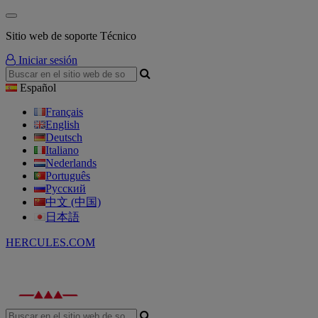
Sitio web de soporte Técnico
Iniciar sesión
Español
Français
English
Deutsch
Italiano
Nederlands
Português
Русский
中文 (中国)
日本語
HERCULES.COM