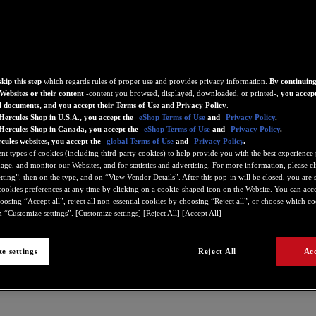
kip this step
which regards rules of proper use and provides privacy information.
By continuing
Websites or their content
-content you browsed, displayed, downloaded, or printed-,
you accept
d documents, and you accept their Terms of Use and Privacy Policy
.
Hercules Shop in U.S.A., you accept the
eShop Terms of Use
and
Privacy Policy
.
 Hercules Shop in Canada, you accept the
eShop Terms of Use
and
Privacy Policy
.
cules websites, you accept the
global Terms of Use
and
Privacy Policy
.
ード
ent types of cookies (including third-party cookies) to help provide you with the best experience 
ge, and monitor our Websites, and for statistics and advertising. For more information, please c
ting”, then on the type, and on “View Vendor Details”. After this pop-in will be closed, you are st
ookies preferences at any time by clicking on a cookie-shaped icon on the Website. You can accep
ッターをキャリブレーションする方法
oosing “Accept all”, reject all non-essential cookies by choosing “Reject all”, or choose which c
 “Customize settings”. [Customize settings] [Reject All] [Accept All]
e settings
Reject All
Acc