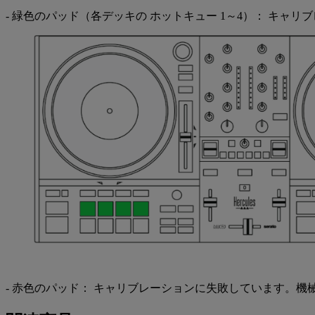
- 緑色のパッド（各デッキの ホットキュー 1～4）： キ
- 赤色のパッド： キャリブレーションに失敗しています。