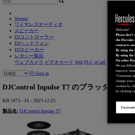
Stream
ワイヤレスオーディオ
Welcome!
スピーカー
Please don’t s
DJコントローラー
the Hercules 
DJヘッドフォン
contracts an
DJスピーカー
By using the 
レガシー製品
By using the
On other Her
ウェブカメラ
ビデオカード
Wifi
PLC
eCafé
サウンドカ
We use differ
improve, mana
Sign in
“Customize set
change your c
DJControl Inpulse T7 のプラ
cookies by ch
by clicking on
KB 1873 - JA - 2025-12-25
Customiz
製品名
:
DJControl Inpulse T7