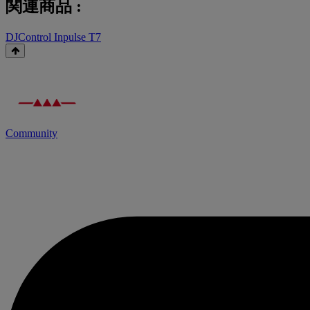
関連商品 :
DJControl Inpulse T7
Community