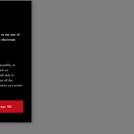
 to use any of
 electronic
possible, to
lick on
ill able to
t all the
ookies you prefer
ept All