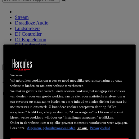
Stream
Draadloze Audio
Luidsprekers
DJ Controller
DJ Koptelefoon
DJ Luidsprelers
Eerdere producten
Webcams
Geluidsskaarten
WiFi
PLC
eCafé
Videokaarten
Sign in
Welkom
XPS 5.1 70
Wij gebruiken cookies om u een zo goed mogelijke gebruikservaring op onze
website te bieden en om onze website te verbeteren.
We maken gebruik van verschillende soorten cookies (met inbegrip van cookies
Productnummer
4768136
4780409
van derden) voor een goede werking van de site, voor statistische analyse, om u
een ervaring op maat aan te bieden en om u inhoud te bieden die het best past bij
uw interesses in ons merk. U kunt deze cookies accepteren door op “Alles
accepteren” te klikken, afwijzen door op “Alles weigeren” te klikken of u kunt
kiezen welke cookies u wilt door op “Instellingen aanpassen” te klikken.
Onder in de website kunt u op elke gewenst moment u voorkeuren weer wijzigen.
Lees onze
Algemene gebruiksvoorwaarden
en ons
Privacybeleid