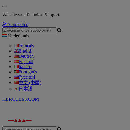
Website van Technical Support
Aanmelden
Nederlands
Français
English
Deutsch
Español
Italiano
Português
Русский
中文 (中国)
日本語
HERCULES.COM