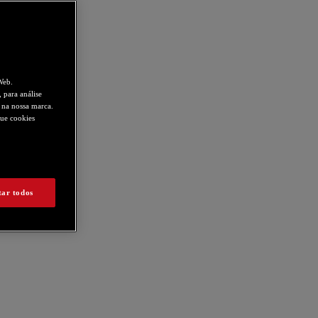
Web.
 para análise
s na nossa marca.
que cookies
tar todos