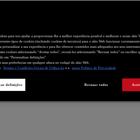
okies para nos ajudar a proporcionar-lhe a melhor experiência possível e melhorar o nosso sítio 
erentes tipos de cookies (incluindo cookies de terceiros) para o sítio Web funcionar corretamente,
ara personalizar a sua experiência e para lhe oferecer conteúdos mais adequados aos seus interesse
estes cookies selecionando “Aceitar todos”, recusá-los selecionando “Recusar todos” ou escolher 
ndo em “Personalizar definições”.
as suas preferências em qualquer altura no rodapé do sítio Web.
os
Termos e Condições Gerais de Utilização
e a
nossa Política de Privacidade
zar definições
Recusar todos
Acei