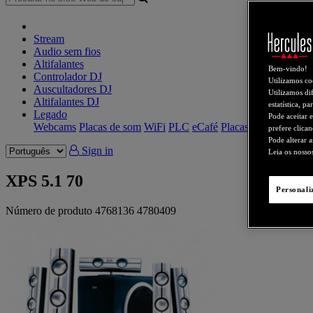
Stream
Audio sem fios
Altifalantes
Bem-vindo!
Controlador DJ
Utilizamos co
Auscultadores DJ
Utilizamos dif
Altifalantes DJ
estatística, p
Legado
Pode aceitar 
Webcams
Placas de som
WiFi
PLC
eCafé
Placas de vídeo
prefere clica
Pode alterar 
Sign in
Leia os noss
XPS 5.1 70
Personali
Número de produto
4768136
4780409