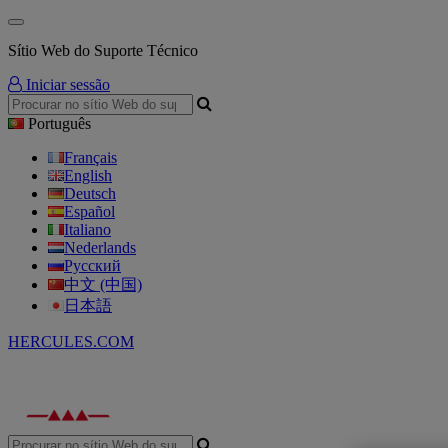
Sítio Web do Suporte Técnico
Iniciar sessão
Português
Français
English
Deutsch
Español
Italiano
Nederlands
Русский
中文 (中国)
日本語
HERCULES.COM