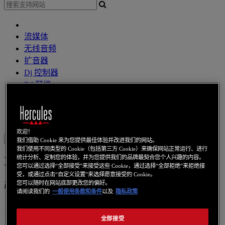
流媒体
无线音频
扩音器
Dj 控制器
DJ 耳機
DJ 扩音器
其他
網路攝像頭
音效卡
无线上网
电力线通信
上网本
視訊卡
欢迎！
Sign in
我们借助 Cookie 来为您提供最佳体验并改进我们的网站。
我们使用不同类型的 Cookie（包括第三方 Cookie）来确保网站正常运行、进行
统计分析、定制您的体验，并为您提供我们的品牌最契合您个人兴趣的内容。
XPS 5.1 70
您可以通过选择“全部接受”来接受这些 Cookie，通过选择“全部拒绝”来拒绝接
受，或通过点击“自定义设置”来选择愿意接受的 Cookie。
您可以随时在网站底部更改您的偏好。
产品编号
4768136
4780409
请阅读我们的
一般使用条款和条件
以及
隐私政策
全部接受