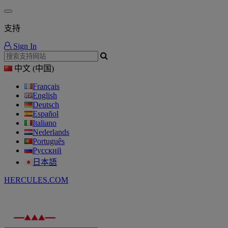
支持
Sign In
中文 (中国)
Français
English
Deutsch
Español
Italiano
Nederlands
Português
Русский
日本語
HERCULES.COM