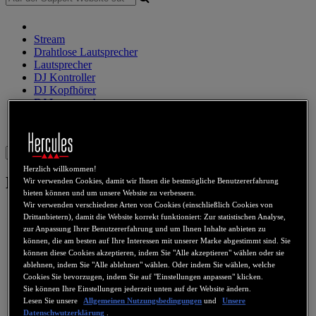
Stream
Drahtlose Lautsprecher
Lautsprecher
DJ Kontroller
DJ Kopfhörer
DJ Lautsprecher
Legacy produkte
Webcams
Sound Karten
WiFi
PLC
eCafé
Video-Karten
Sign in
Herzlich willkommen!
Muse 5.1 DVD
Wir verwenden Cookies, damit wir Ihnen die bestmögliche Benutzererfahrung
bieten können und um unsere Website zu verbessern.
Wir verwenden verschiedene Arten von Cookies (einschließlich Cookies von
Drittanbietern), damit die Website korrekt funktioniert: Zur statistischen Analyse,
zur Anpassung Ihrer Benutzererfahrung und um Ihnen Inhalte anbieten zu
können, die am besten auf Ihre Interessen mit unserer Marke abgestimmt sind. Sie
können diese Cookies akzeptieren, indem Sie "Alle akzeptieren" wählen oder sie
ablehnen, indem Sie "Alle ablehnen" wählen. Oder indem Sie wählen, welche
Cookies Sie bevorzugen, indem Sie auf "Einstellungen anpassen" klicken.
Sie können Ihre Einstellungen jederzeit unten auf der Website ändern.
Lesen Sie unsere
Allgemeinen Nutzungsbedingungen
und
Unsere
Datenschwutzerklärung
.