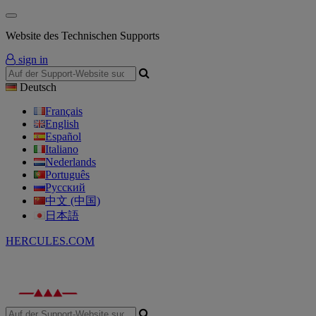
Website des Technischen Supports
sign in
Deutsch
Français
English
Español
Italiano
Nederlands
Português
Русский
中文 (中国)
日本語
HERCULES.COM