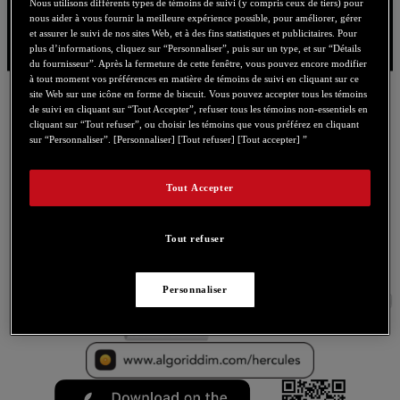
Nous utilisons différents types de témoins de suivi (y compris ceux de tiers) pour
nous aider à vous fournir la meilleure expérience possible, pour améliorer, gérer
et assurer le suivi de nos sites Web, et à des fins statistiques et publicitaires. Pour
plus d’informations, cliquez sur “Personnaliser”, puis sur un type, et sur “Détails
du fournisseur”. Après la fermeture de cette fenêtre, vous pouvez encore modifier
à tout moment vos préférences en matière de témoins de suivi en cliquant sur ce
site Web sur une icône en forme de biscuit. Vous pouvez accepter tous les témoins
de suivi en cliquant sur “Tout Accepter”, refuser tous les témoins non-essentiels en
Téléchargez gratuitement l’application
cliquant sur “Tout refuser”, ou choisir les témoins que vous préférez en cliquant
sur “Personnaliser”. [Personnaliser] [Tout refuser] [Tout accepter] ”
djay pour votre contrôleur DJ Hercules*
Tout Accepter
Nécessite l’Adaptateur Apple pour appareil photo
Lightning vers USB 3 et la version iOS 11.2 ou plus
récente
Tout refuser
Personnaliser