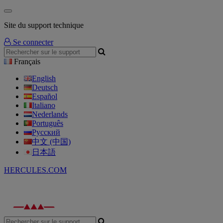
Site du support technique
Se connecter
Français
English
Deutsch
Español
Italiano
Nederlands
Português
Русский
中文 (中国)
日本語
HERCULES.COM