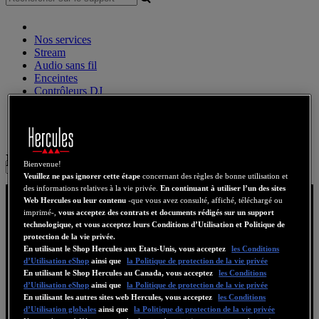
Nos services
Stream
Audio sans fil
Enceintes
Contrôleurs DJ
Casques DJ
Enceintes DJ
Ancienne collection
Webcams
Cartes Son
WiFi
CPL
eCafé
Cartes Video
DJAY
Bienvenue!
Sign in
Veuillez ne pas ignorer cette étape
concernant des règles de bonne utilisation et
des informations relatives à la vie privée.
En continuant à utiliser l’un des sites
Web Hercules ou leur contenu
-que vous avez consulté, affiché, téléchargé ou
imprimé-,
vous acceptez des contrats et documents rédigés sur un support
technologique, et vous acceptez leurs Conditions d’Utilisation et Politique de
protection de la vie privée.
En utilisant le Shop Hercules aux Etats-Unis, vous acceptez
les Conditions
d’Utilisation eShop
ainsi que
la Politique de protection de la vie privée
En utilisant le Shop Hercules au Canada, vous acceptez
les Conditions
d’Utilisation eShop
ainsi que
la Politique de protection de la vie privée
En utilisant les autres sites web Hercules, vous acceptez
les Conditions
d’Utilisation globales
ainsi que
la Politique de protection de la vie privée