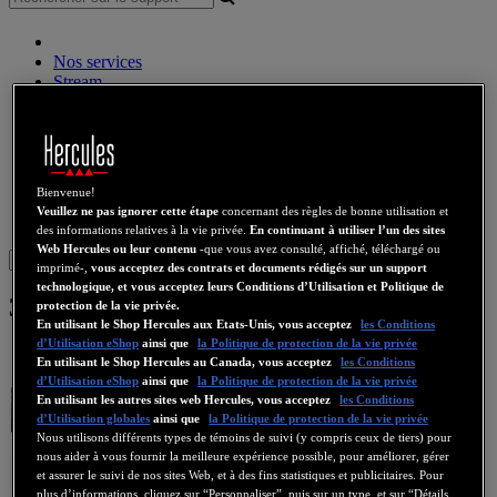
Nos services
Stream
Audio sans fil
Enceintes
Contrôleurs DJ
Casques DJ
Enceintes DJ
Bienvenue!
Ancienne collection
Veuillez ne pas ignorer cette étape
concernant des règles de bonne utilisation et
Webcams
Cartes Son
WiFi
CPL
eCafé
Cartes Video
des informations relatives à la vie privée.
En continuant à utiliser l’un des sites
Web Hercules ou leur contenu
-que vous avez consulté, affiché, téléchargé ou
Sign in
imprimé-,
vous acceptez des contrats et documents rédigés sur un support
technologique, et vous acceptez leurs Conditions d’Utilisation et Politique de
3D Prophet 4000XT 32 MB
protection de la vie privée.
En utilisant le Shop Hercules aux Etats-Unis, vous acceptez
les Conditions
d’Utilisation eShop
ainsi que
la Politique de protection de la vie privée
En utilisant le Shop Hercules au Canada, vous acceptez
les Conditions
d’Utilisation eShop
ainsi que
la Politique de protection de la vie privée
En utilisant les autres sites web Hercules, vous acceptez
les Conditions
d’Utilisation globales
ainsi que
la Politique de protection de la vie privée
Nous utilisons différents types de témoins de suivi (y compris ceux de tiers) pour
nous aider à vous fournir la meilleure expérience possible, pour améliorer, gérer
et assurer le suivi de nos sites Web, et à des fins statistiques et publicitaires. Pour
plus d’informations, cliquez sur “Personnaliser”, puis sur un type, et sur “Détails