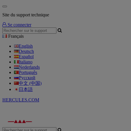
Site du support technique
Se connecter
Français
English
Deutsch
Español
Italiano
Nederlands
Português
Русский
中文 (中国)
日本語
HERCULES.COM