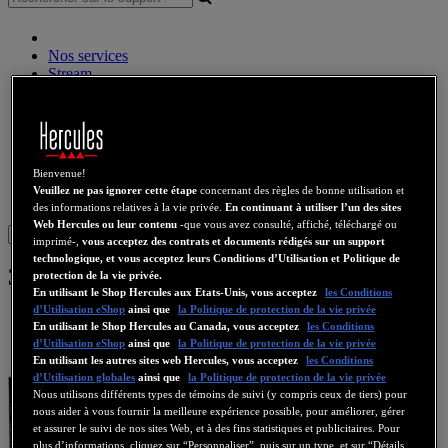
Nos services
Stream
Audio sans fil
Enceintes
Contrôleurs DJ
Casques DJ
Enceintes DJ
Bienvenue!
Ancienne collection
Veuillez ne pas ignorer cette étape
concernant des règles de bonne utilisation et
Webcams
Cartes Son
WiFi
CPL
eCafé
Cartes Video
des informations relatives à la vie privée.
En continuant à utiliser l’un des sites
Web Hercules ou leur contenu
-que vous avez consulté, affiché, téléchargé ou
Sign in
imprimé-,
vous acceptez des contrats et documents rédigés sur un support
technologique, et vous acceptez leurs Conditions d’Utilisation et Politique de
3D Prophet 9600 Pro
protection de la vie privée.
En utilisant le Shop Hercules aux Etats-Unis, vous acceptez
les Conditions
d’Utilisation eShop
ainsi que
la Politique de protection de la vie privée
En utilisant le Shop Hercules au Canada, vous acceptez
les Conditions
d’Utilisation eShop
ainsi que
la Politique de protection de la vie privée
En utilisant les autres sites web Hercules, vous acceptez
les Conditions
d’Utilisation globales
ainsi que
la Politique de protection de la vie privée
Nous utilisons différents types de témoins de suivi (y compris ceux de tiers) pour
nous aider à vous fournir la meilleure expérience possible, pour améliorer, gérer
et assurer le suivi de nos sites Web, et à des fins statistiques et publicitaires. Pour
plus d’informations, cliquez sur “Personnaliser”, puis sur un type, et sur “Détails