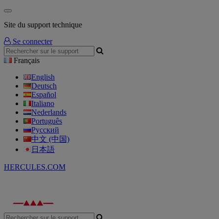
Site du support technique
Se connecter
Français
English
Deutsch
Español
Italiano
Nederlands
Português
Русский
中文 (中国)
日本語
HERCULES.COM