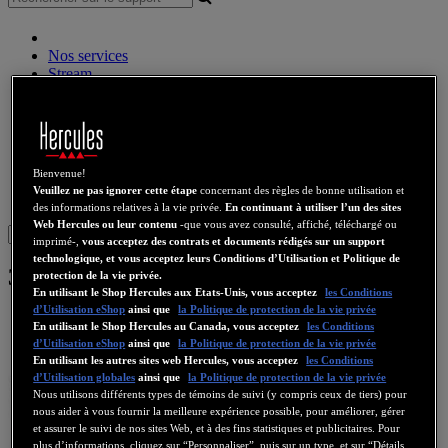
Nos services
Stream
Audio sans fil
Enceintes
Contrôleurs DJ
Casques DJ
Enceintes DJ
Bienvenue!
Ancienne collection
Veuillez ne pas ignorer cette étape
concernant des règles de bonne utilisation et
Webcams
Cartes Son
WiFi
CPL
eCafé
Cartes Video
des informations relatives à la vie privée.
En continuant à utiliser l’un des sites
Web Hercules ou leur contenu
-que vous avez consulté, affiché, téléchargé ou
Sign in
imprimé-,
vous acceptez des contrats et documents rédigés sur un support
technologique, et vous acceptez leurs Conditions d’Utilisation et Politique de
3D Prophet 9600SE
protection de la vie privée.
En utilisant le Shop Hercules aux Etats-Unis, vous acceptez
les Conditions
d’Utilisation eShop
ainsi que
la Politique de protection de la vie privée
En utilisant le Shop Hercules au Canada, vous acceptez
les Conditions
d’Utilisation eShop
ainsi que
la Politique de protection de la vie privée
En utilisant les autres sites web Hercules, vous acceptez
les Conditions
d’Utilisation globales
ainsi que
la Politique de protection de la vie privée
Nous utilisons différents types de témoins de suivi (y compris ceux de tiers) pour
nous aider à vous fournir la meilleure expérience possible, pour améliorer, gérer
et assurer le suivi de nos sites Web, et à des fins statistiques et publicitaires. Pour
plus d’informations, cliquez sur “Personnaliser”, puis sur un type, et sur “Détails