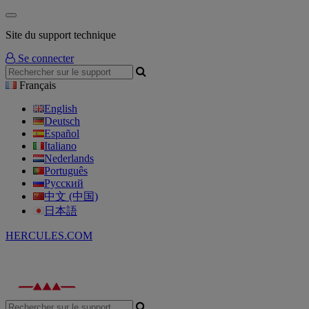
Site du support technique
Se connecter
Français
English
Deutsch
Español
Italiano
Nederlands
Português
Русский
中文 (中国)
日本語
HERCULES.COM