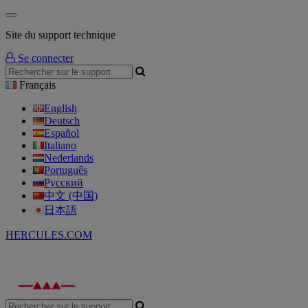
Site du support technique
Se connecter
Français
English
Deutsch
Español
Italiano
Nederlands
Português
Русский
中文 (中国)
日本語
HERCULES.COM