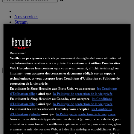
Nos services
Stream
Audio sans fil
Enceintes
Contrôleurs DJ
Casques DJ
Enceintes DJ
Bienvenue!
Ancienne collection
Veuillez ne pas ignorer cette étape
concernant des règles de bonne utilisation et
Webcams
Cartes Son
WiFi
CPL
eCafé
Cartes Video
des informations relatives à la vie privée.
En continuant à utiliser l’un des sites
Web Hercules ou leur contenu
-que vous avez consulté, affiché, téléchargé ou
Sign in
imprimé-,
vous acceptez des contrats et documents rédigés sur un support
technologique, et vous acceptez leurs Conditions d’Utilisation et Politique de
3D Prophet SE
protection de la vie privée.
En utilisant le Shop Hercules aux Etats-Unis, vous acceptez
les Conditions
d’Utilisation eShop
ainsi que
la Politique de protection de la vie privée
Numéro de produit
En utilisant le Shop Hercules au Canada, vous acceptez
les Conditions
d’Utilisation eShop
ainsi que
la Politique de protection de la vie privée
En utilisant les autres sites web Hercules, vous acceptez
les Conditions
d’Utilisation globales
ainsi que
la Politique de protection de la vie privée
Nous utilisons différents types de témoins de suivi (y compris ceux de tiers) pour
nous aider à vous fournir la meilleure expérience possible, pour améliorer, gérer
et assurer le suivi de nos sites Web, et à des fins statistiques et publicitaires. Pour