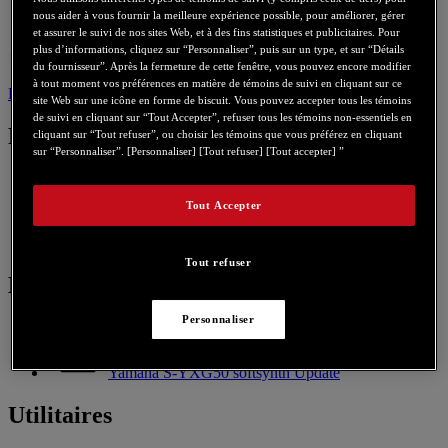
nous aider à vous fournir la meilleure expérience possible, pour améliorer, gérer
et assurer le suivi de nos sites Web, et à des fins statistiques et publicitaires. Pour
plus d’informations, cliquez sur “Personnaliser”, puis sur un type, et sur “Détails
du fournisseur”. Après la fermeture de cette fenêtre, vous pouvez encore modifier
à tout moment vos préférences en matière de témoins de suivi en cliquant sur ce
Pilotes
Logiciel
Utilitaires
Nous contacter pour ce produit
site Web sur une icône en forme de biscuit. Vous pouvez accepter tous les témoins
de suivi en cliquant sur “Tout Accepter”, refuser tous les témoins non-essentiels en
Pilotes
cliquant sur “Tout refuser”, ou choisir les témoins que vous préférez en cliquant
sur “Personnaliser”. [Personnaliser] [Tout refuser] [Tout accepter] ”
Tout Accepter
Driver CrystalSound 2007_CSND_1
PC
Tout refuser
Logiciel
Personnaliser
Yamaha S-YXG50 softsynth Update
Utilitaires