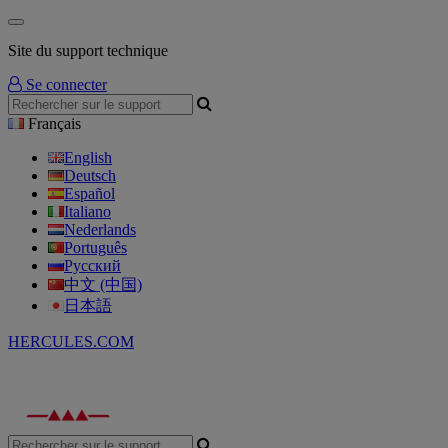
Site du support technique
Se connecter
Français
English
Deutsch
Español
Italiano
Nederlands
Português
Русский
中文 (中国)
日本語
HERCULES.COM