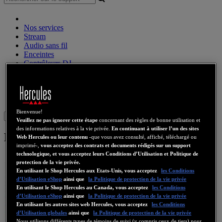
Nos services
Stream
Audio sans fil
Enceintes
Contrôleurs DJ
Casques DJ
Enceintes DJ
Ancienne collection
Webcams
Cartes Son
WiFi
CPL
eCafé
Cartes Video
Bienvenue!
Sign in
Veuillez ne pas ignorer cette étape
concernant des règles de bonne utilisation et
des informations relatives à la vie privée.
En continuant à utiliser l’un des sites
Fortissimo III 7.1
Web Hercules ou leur contenu
-que vous avez consulté, affiché, téléchargé ou
imprimé-,
vous acceptez des contrats et documents rédigés sur un support
technologique, et vous acceptez leurs Conditions d’Utilisation et Politique de
protection de la vie privée.
En utilisant le Shop Hercules aux Etats-Unis, vous acceptez
les Conditions
d’Utilisation eShop
ainsi que
la Politique de protection de la vie privée
En utilisant le Shop Hercules au Canada, vous acceptez
les Conditions
d’Utilisation eShop
ainsi que
la Politique de protection de la vie privée
En utilisant les autres sites web Hercules, vous acceptez
les Conditions
d’Utilisation globales
ainsi que
la Politique de protection de la vie privée
Nous utilisons différents types de témoins de suivi (y compris ceux de tiers) pour