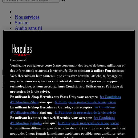
Nos services
Stream
Audio sans fil
Enceintes
Contrôleurs DJ
Casques DJ
Enceintes DJ
Ancienne collection
Bienvenue!
Webcams
Cartes Son
WiFi
CPL
eCafé
Cartes Video
Veuillez ne pas ignorer cette étape
concernant des règles de bonne utilisation et
des informations relatives à la vie privée.
En continuant à utiliser l’un des sites
Sign in
Web Hercules ou leur contenu
-que vous avez consulté, affiché, téléchargé ou
imprimé-,
vous acceptez des contrats et documents rédigés sur un support
HDP DJ Light-Show ADV
technologique, et vous acceptez leurs Conditions d’Utilisation et Politique de
protection de la vie privée.
En utilisant le Shop Hercules aux Etats-Unis, vous acceptez
les Conditions
d’Utilisation eShop
ainsi que
la Politique de protection de la vie privée
En utilisant le Shop Hercules au Canada, vous acceptez
les Conditions
d’Utilisation eShop
ainsi que
la Politique de protection de la vie privée
En utilisant les autres sites web Hercules, vous acceptez
les Conditions
d’Utilisation globales
ainsi que
la Politique de protection de la vie privée
Nous utilisons différents types de témoins de suivi (y compris ceux de tiers) pour
nous aider à vous fournir la meilleure expérience possible, pour améliorer, gérer