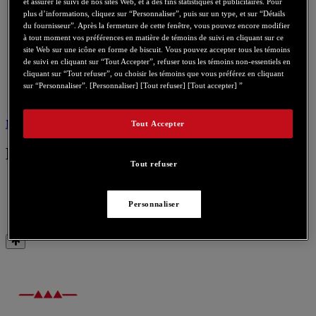
et assurer le suivi de nos sites Web, et à des fins statistiques et publicitaires. Pour
plus d’informations, cliquez sur “Personnaliser”, puis sur un type, et sur “Détails
du fournisseur”. Après la fermeture de cette fenêtre, vous pouvez encore modifier
à tout moment vos préférences en matière de témoins de suivi en cliquant sur ce
site Web sur une icône en forme de biscuit. Vous pouvez accepter tous les témoins
de suivi en cliquant sur “Tout Accepter”, refuser tous les témoins non-essentiels en
cliquant sur “Tout refuser”, ou choisir les témoins que vous préférez en cliquant
sur “Personnaliser”. [Personnaliser] [Tout refuser] [Tout accepter] ”
Manuel utilisateur
Nous contacter pour ce produit
Tout Accepter
Manuel utilisateur
Tout refuser
Personnaliser
HDP DJ Light-Show Adv - User Manual