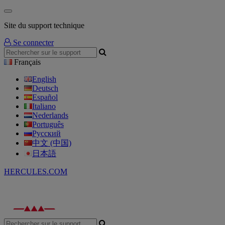
Site du support technique
Se connecter
Français
English
Deutsch
Español
Italiano
Nederlands
Português
Русский
中文 (中国)
日本語
HERCULES.COM