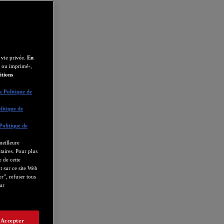
 vie privée.
En
é ou imprimé-,
itions
a Politique de
litique de
Politique de
meilleure
itaires. Pour plus
e de cette
 sur ce site Web
r”, refuser tous
ur
 Accepter