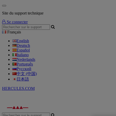
Site du support technique
Se connecter
Français
English
Deutsch
Español
Italiano
Nederlands
Português
Русский
中文 (中国)
日本語
HERCULES.COM