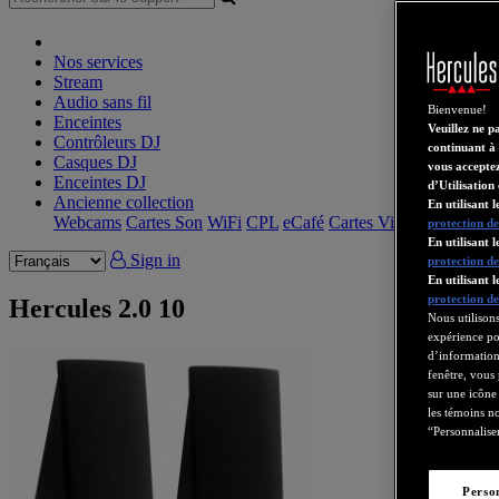
Nos services
Stream
Audio sans fil
Bienvenue!
Enceintes
Veuillez ne p
Contrôleurs DJ
continuant à 
Casques DJ
vous acceptez
Enceintes DJ
d’Utilisation 
Ancienne collection
En utilisant 
Webcams
Cartes Son
WiFi
CPL
eCafé
Cartes Video
protection de
En utilisant
Sign in
protection de
En utilisant 
protection de
Hercules 2.0 10
Nous utilisons
expérience pos
d’informations
fenêtre, vous
sur une icône
les témoins no
“Personnaliser
Perso