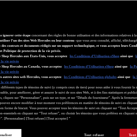
as ignorer cette étape
concernant des règles de bonne utilisation et des informations relatives à la
utiliser l’un des sites Web Hercules ou leur contenu
-que vous avez consulté, affiché, télécharg
 des contrats et documents rédigés sur un support technologique, et vous acceptez leurs Cond
et Politique de protection de la vie privée.
le Shop Hercules aux Etats-Unis, vous acceptez
les Conditions d’Utilisation eShop
ainsi que
l
 la vie privée
 le Shop Hercules au Canada, vous acceptez
les Conditions d’Utilisation eShop
ainsi que
la Po
 la vie privée
les autres sites web Hercules, vous acceptez
les Conditions d’Utilisation globales
ainsi que
la 
 la vie privée
 différents types de témoins de suivi (y compris ceux de tiers) pour nous aider à vous fournir la 
sible, pour améliorer, gérer et assurer le suivi de nos sites Web, et à des fins statistiques et public
, cliquez sur “Personnaliser”, puis sur un type, et sur “Détails du fournisseur”. Après la fermetur
 pouvez encore modifier à tout moment vos préférences en matière de témoins de suivi en cliquant
 en forme de biscuit. Vous pouvez accepter tous les témoins de suivi en cliquant sur “Tout Accepte
n-essentiels en cliquant sur “Tout refuser”, ou choisir les témoins que vous préférez en cliquant s
”. [Personnaliser] [Tout refuser] [Tout accepter] ”
nnaliser
Tout refuser
Tout