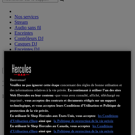
Nos services
Stream
Audio sans fil
Enceintes
Contrôleurs DJ
Casques DJ
Enceintes DJ
Ancienne collection
Webcams
Cartes Son
WiFi
CPL
eCafé
Cartes Video
Sign in
Bienvenue!
XPS 2.1 35
Veuillez ne pas ignorer cette étape
concernant des règles de bonne utilisation et
des informations relatives à la vie privée.
En continuant à utiliser l’un des sites
Web Hercules ou leur contenu
-que vous avez consulté, affiché, téléchargé ou
Numéro de produit
4768160
4769201
4780590
4781004
4782020
imprimé-,
vous acceptez des contrats et documents rédigés sur un support
technologique, et vous acceptez leurs Conditions d’Utilisation et Politique de
protection de la vie privée.
En utilisant le Shop Hercules aux Etats-Unis, vous acceptez
les Conditions
d’Utilisation eShop
ainsi que
la Politique de protection de la vie privée
En utilisant le Shop Hercules au Canada, vous acceptez
les Conditions
d’Utilisation eShop
ainsi que
la Politique de protection de la vie privée