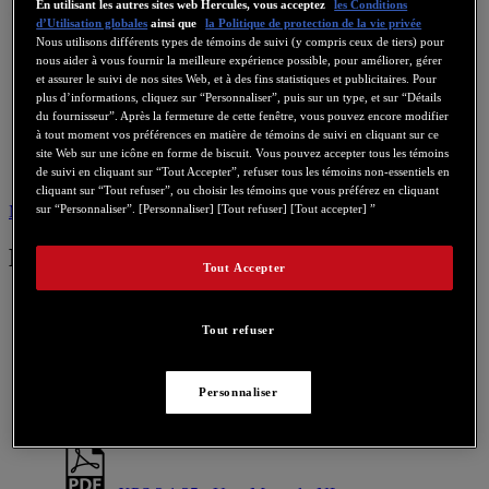
En utilisant les autres sites web Hercules, vous acceptez
les Conditions
d’Utilisation globales
ainsi que
la Politique de protection de la vie privée
Nous utilisons différents types de témoins de suivi (y compris ceux de tiers) pour
nous aider à vous fournir la meilleure expérience possible, pour améliorer, gérer
et assurer le suivi de nos sites Web, et à des fins statistiques et publicitaires. Pour
plus d’informations, cliquez sur “Personnaliser”, puis sur un type, et sur “Détails
du fournisseur”. Après la fermeture de cette fenêtre, vous pouvez encore modifier
à tout moment vos préférences en matière de témoins de suivi en cliquant sur ce
site Web sur une icône en forme de biscuit. Vous pouvez accepter tous les témoins
de suivi en cliquant sur “Tout Accepter”, refuser tous les témoins non-essentiels en
cliquant sur “Tout refuser”, ou choisir les témoins que vous préférez en cliquant
Manuel utilisateur
Nous contacter pour ce produit
sur “Personnaliser”. [Personnaliser] [Tout refuser] [Tout accepter] ”
Manuel utilisateur
Tout Accepter
Tout refuser
XPS 2.1 35 - User Manual - FR
Personnaliser
XPS 2.1 35 - User Manual - ES