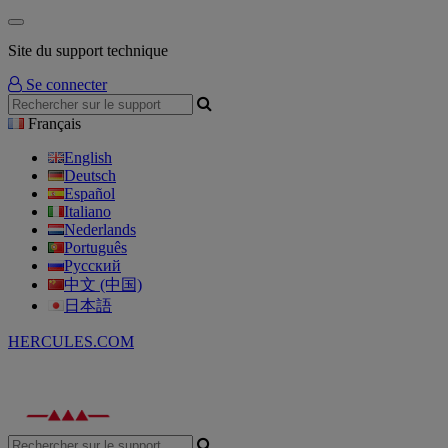
Site du support technique
Se connecter
Français
English
Deutsch
Español
Italiano
Nederlands
Português
Русский
中文 (中国)
日本語
HERCULES.COM